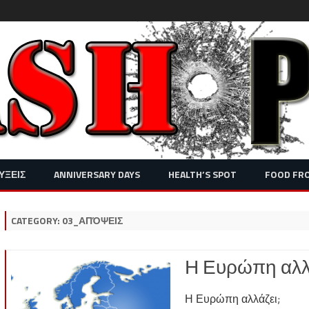
Skip
ΥΞΕΙΣ
ANNIVERSARY DAYS
HEALTH’S SPOT
FOOD FR
to
content
CATEGORY:
03_ΑΠΌΨΕΙΣ
Η Ευρώπη αλλ
Η Ευρώπη αλλάζει;