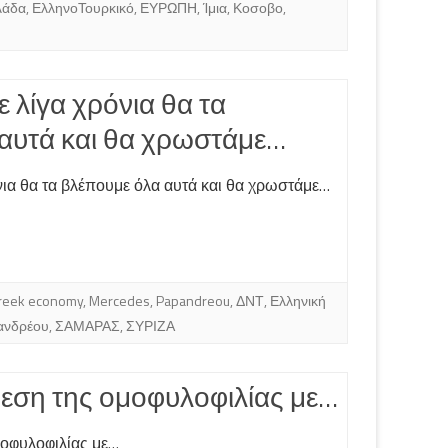
λάδα
,
ΕλληνοΤουρκικό
,
ΕΥΡΩΠΗ
,
Ίμια
,
Κοσοβο
,
ε λίγα χρόνια θα τα
αυτά και θα χρωστάμε…
όνια θα τα βλέπουμε όλα αυτά και θα χρωστάμε…
reek economy
,
Mercedes
,
Papandreou
,
ΔΝΤ
,
Ελληνική
ανδρέου
,
ΣΑΜΑΡΑΣ
,
ΣΥΡΙΖΑ
εση της ομοφυλοφιλίας με…
μοφυλοφιλίας με…