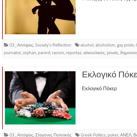
03_Απόψεις
,
Society's Reflection
alcohol
,
alcoholism
,
gay pride
,
journalist
,
orphan
,
parent
,
racism
,
reportaz
,
αλκοολικός
,
γονείς
,
δημοσιο
Εκλογικό Πόκ
Εκλογικό Πόκερ
03_Απόψεις
,
Σταγόνες Πολιτικής
Greek Politics
,
poker
,
ΑΝΕΛ
,
Β