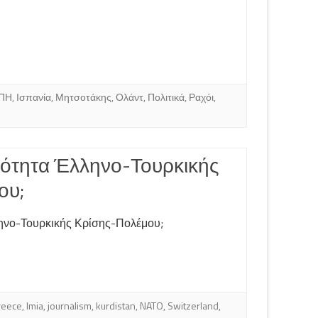
ΠΗ
,
Ισπανία
,
Μητσοτάκης
,
Ολάντ
,
Πολιτικά
,
Ραχόι
,
νότητα Έλληνο-Τουρκικής
ου;
ηνο-Τουρκικής Κρίσης-Πολέμου;
reece
,
Imia
,
journalism
,
kurdistan
,
NATO
,
Switzerland
,