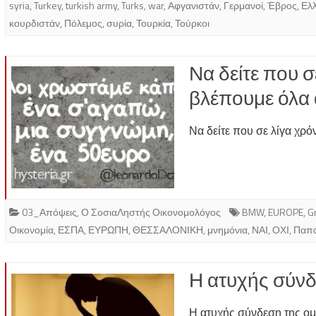
syria
,
Turkey
,
turkish army
,
Turks
,
war
,
Αφγανιστάν
,
Γερμανοί
,
Έβρος
,
Ελ
κουρδιστάν
,
Πόλεμος
,
συρία
,
Τουρκία
,
Τούρκοι
Να δείτε που σ
βλέπουμε όλα 
Να δείτε που σε λίγα χρ
03_Απόψεις
,
Ο ΣοσιαΛηστής Οικονομολόγος
BMW
,
EUROPE
,
G
Οικονομία
,
ΕΣΠΑ
,
ΕΥΡΩΠΗ
,
ΘΕΣΣΑΛΟΝΙΚΗ
,
μνημόνια
,
ΝΑΙ
,
ΟΧΙ
,
Παπ
Η ατυχής σύνδ
Η ατυχής σύνδεση της ο