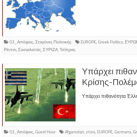
03_Απόψεις
,
Σταγόνες Πολιτικής
EUROPE
,
Greek Politics
,
ΕΥΡΩ
Ρέντσι
,
Σοσιαλιστές
,
ΣΥΡΙΖΑ
,
Τσίπρας
Υπάρχει πιθα
Κρίσης-Πολέμ
Υπάρχει πιθανότητα Έλλ
03_Απόψεις
,
Guest Hour
Afganistan
,
crisis
,
EUROPE
,
Germans
,
G