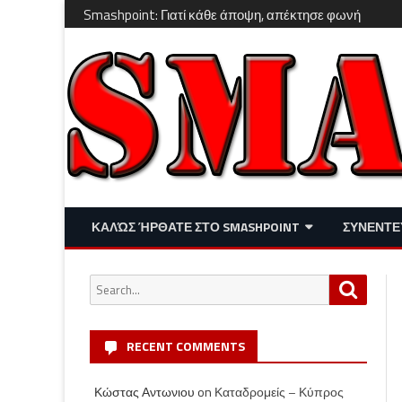
Smashpoint: Γιατί κάθε άποψη, απέκτησε φωνή
ΚΑΛΏΣ ΉΡΘΑΤΕ ΣΤΟ SMASHPOINT
ΣΥΝΕΝΤΕ
ΕΠΙΚΑΙΡΌΤΗΤΑ
ΑΠΌΨΕΙΣ
Search
Search
ΔΙΑΣΚΈΔΑΣΗ – LIFESTYLE
for:
RECENT COMMENTS
Κώστας Αντωνιου
on
Καταδρομείς – Κύπρος