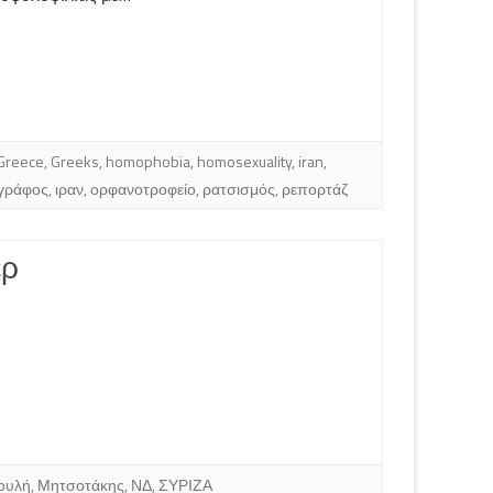
Greece
,
Greeks
,
homophobia
,
homosexuality
,
iran
,
γράφος
,
ιραν
,
ορφανοτροφείο
,
ρατσισμός
,
ρεπορτάζ
ερ
ουλή
,
Μητσοτάκης
,
ΝΔ
,
ΣΥΡΙΖΑ