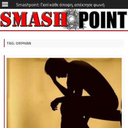
Smashpoint: Γιατί κάθε άποψη, απέκτησε φωνή
Skip
to
content
TAG:
ORPHAN