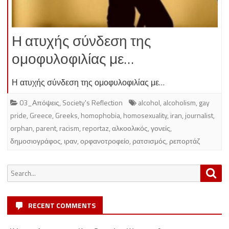
Η ατυχής σύνδεση της
ομοφυλοφιλίας με…
Η ατυχής σύνδεση της ομοφυλοφιλίας με…
03_Απόψεις
,
Society's Reflection
alcohol
,
alcoholism
,
gay
pride
,
Greece
,
Greeks
,
homophobia
,
homosexuality
,
iran
,
journalist
,
orphan
,
parent
,
racism
,
reportaz
,
αλκοολικός
,
γονείς
,
δημοσιογράφος
,
ιραν
,
ορφανοτροφείο
,
ρατσισμός
,
ρεπορτάζ
Search
Sea
for:
RECENT COMMENTS