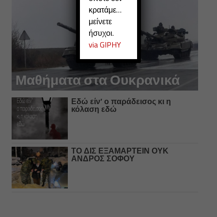
κρατάμε…
μείνετε
ήσυχοι.
via GIPHY
Μαθήματα στα Ουκρανικά
Εδώ είν’ ο παράδεισος κι η
κόλαση εδώ
ΤΟ ΔΙΣ ΕΞΑΜΑΡΤΕΙΝ ΟΥΚ
ΑΝΔΡΟΣ ΣΟΦΟΥ