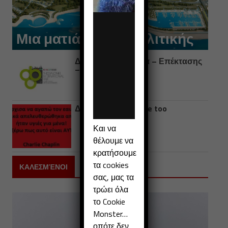
Μια ματιά ορθής πολιτικής
Δ.Ε.Θ. (Δυνατότητα – Επέκτασης
– Θητείας)
Δεν είσαι μόνη… me too
Και να
θέλουμε να
κρατήσουμε
τα cookies
ΚΑΛΕΣΜΈΝΟΙ
σας, μας τα
τρώει όλα
το Cookie
Monster…
οπότε δεν