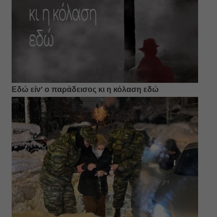
Εδώ είν’ ο παράδεισος κι η κόλαση εδώ