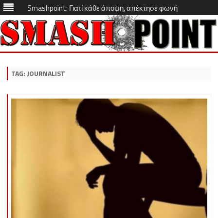
Smashpoint: Γιατί κάθε άποψη, απέκτησε φωνή
Skip
to
content
TAG:
JOURNALIST