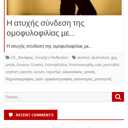
Η ατυχής σύνδεση της
ομοφυλοφιλίας με…
Η ατυχής σύνδεση της ομοφυλοφιλίας με…
03_Απόψεις
,
Society's Reflection
alcohol
,
alcoholism
,
gay
pride
,
Greece
,
Greeks
,
homophobia
,
homosexuality
,
iran
,
journalist
,
orphan
,
parent
,
racism
,
reportaz
,
αλκοολικός
,
γονείς
,
δημοσιογράφος
,
ιραν
,
ορφανοτροφείο
,
ρατσισμός
,
ρεπορτάζ
Search
Sea
for:
RECENT COMMENTS