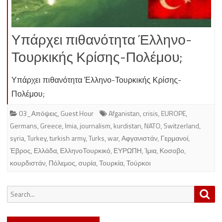
Υπάρχει πιθανότητα Έλληνο-
Τουρκικής Κρίσης-Πολέμου;
Υπάρχει πιθανότητα Έλληνο-Τουρκικής Κρίσης-
Πολέμου;
03_Απόψεις
,
Guest Hour
Afganistan
,
crisis
,
EUROPE
,
Germans
,
Greece
,
Imia
,
journalism
,
kurdistan
,
NATO
,
Switzerland
,
syria
,
Turkey
,
turkish army
,
Turks
,
war
,
Αφγανιστάν
,
Γερμανοί
,
Έβρος
,
Ελλάδα
,
ΕλληνοΤουρκικό
,
ΕΥΡΩΠΗ
,
Ίμια
,
Κοσοβο
,
κουρδιστάν
,
Πόλεμος
,
συρία
,
Τουρκία
,
Τούρκοι
Search
Sea
for: