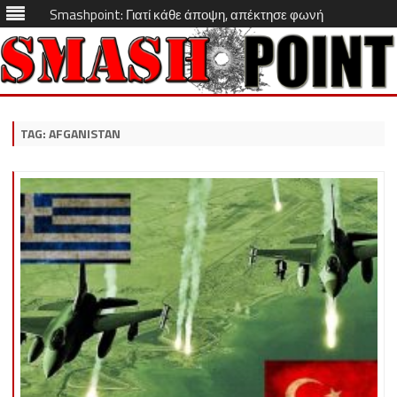
Smashpoint: Γιατί κάθε άποψη, απέκτησε φωνή
Skip
to
content
TAG:
AFGANISTAN