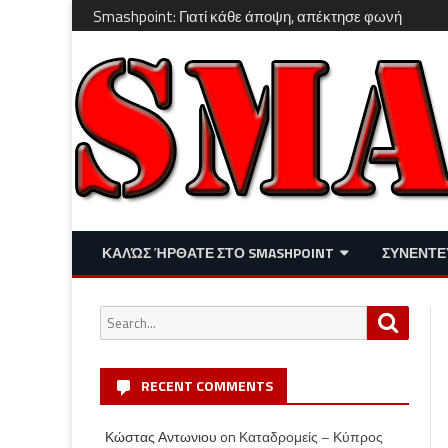
Smashpoint: Γιατί κάθε άποψη, απέκτησε φωνή
ΚΑΛΏΣ ΉΡΘΑΤΕ ΣΤΟ SMASHPOINT
ΣΥΝΕΝΤΕ
ΕΠΙΚΑΙΡΌΤΗΤΑ
ΑΠΌΨΕΙΣ
Search
Search
ΔΙΑΣΚΈΔΑΣΗ – LIFESTYLE
for:
RECENT COMMENTS
Κώστας Αντωνιου
on
Καταδρομείς – Κύπρος