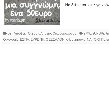
Να δείτε που σε λίγα χρ
03_Απόψεις
,
Ο ΣοσιαΛηστής Οικονομολόγος
BMW
,
EUROPE
,
G
Οικονομία
,
ΕΣΠΑ
,
ΕΥΡΩΠΗ
,
ΘΕΣΣΑΛΟΝΙΚΗ
,
μνημόνια
,
ΝΑΙ
,
ΟΧΙ
,
Παπ