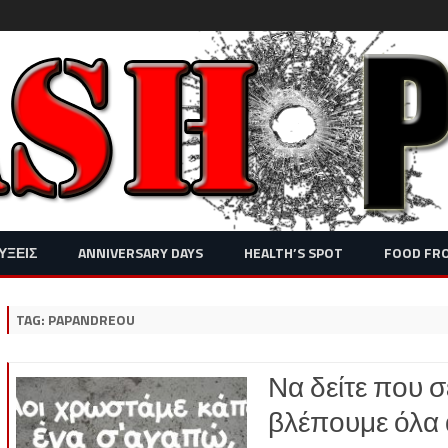
Skip
ΥΞΕΙΣ
ANNIVERSARY DAYS
HEALTH’S SPOT
FOOD FR
to
content
TAG:
PAPANDREOU
Να δείτε που σ
βλέπουμε όλα 