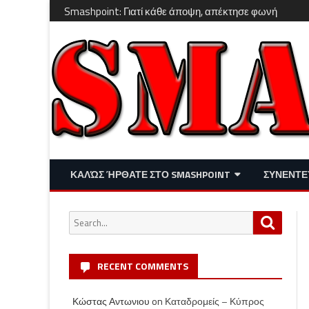
Smashpoint: Γιατί κάθε άποψη, απέκτησε φωνή
ΚΑΛΏΣ ΉΡΘΑΤΕ ΣΤΟ SMASHPOINT
ΣΥΝΕΝΤΕ
ΕΠΙΚΑΙΡΌΤΗΤΑ
ΑΠΌΨΕΙΣ
Search
Search
ΔΙΑΣΚΈΔΑΣΗ – LIFESTYLE
for:
RECENT COMMENTS
Κώστας Αντωνιου
on
Καταδρομείς – Κύπρος