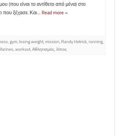
ου (που είναι το αντίθετο από μένα) στο
τι που ξέχασε. Και…
Read more »
tness
,
gym
,
losing weight
,
mission
,
Randy Hetrick
,
running
,
Marines
,
workout
,
Αθλητισμός
,
λίπος