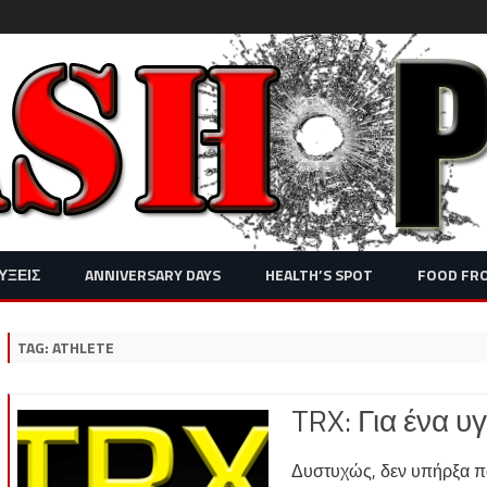
Skip
ΥΞΕΙΣ
ANNIVERSARY DAYS
HEALTH’S SPOT
FOOD FR
to
content
TAG:
ATHLETE
TRX: Για ένα υ
Δυστυχώς, δεν υπήρξα π