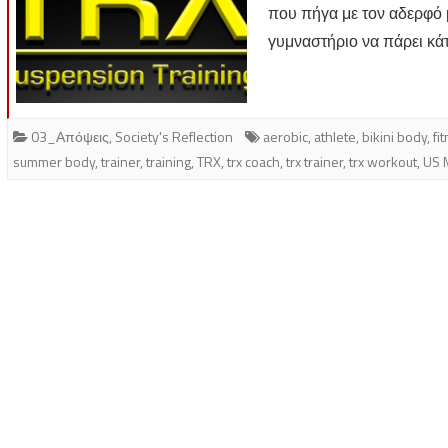
που πήγα με τον αδερφό μ
γυμναστήριο να πάρει κά
03_Απόψεις
,
Society's Reflection
aerobic
,
athlete
,
bikini body
,
fi
summer body
,
trainer
,
training
,
TRX
,
trx coach
,
trx trainer
,
trx workout
,
US 