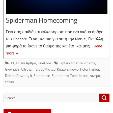
Spiderman Homecoming
Γεια σας παιδιά και καλωσορίσατε σε ένα ακόμα άρθρο
του Cinecore. Τι να πω πια για αυτή την Marvel; Για άλλη
μια φορά το έκανε το θαύμα της και έτσι και μεις…
Read
more »
08_Παλιά Άρθρα
,
CineCore
Captain America
,
cinema
,
Gwyneth Paltrow
,
marvel
,
Michael Keaton
,
movie
,
Peter Parker
,
Robert Downey Jr
,
Spiderman
,
Super hero
,
Tom Holand
,
σινεμά
,
ταινία
Search
Sea
for: