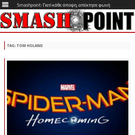
Smashpoint: Γιατί κάθε άποψη, απέκτησε φωνή
Skip
to
content
TAG:
TOM HOLAND