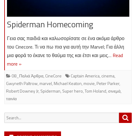
Spiderman Homecoming
Γεια σας παιδιά και καλωσορίσατε σε ένα ακόμα άρθρο
του Cinecore. Τι να πω πια για αυτή την Marvel; Για άλλη
μια φορά το έκανε το θαύμα της και έτσι και μεις…
Read
more »
08_Παλιά Άρθρα
,
CineCore
Captain America
,
cinema
,
Gwyneth Paltrow
,
marvel
,
Michael Keaton
,
movie
,
Peter Parker
,
Robert Downey Jr
,
Spiderman
,
Super hero
,
Tom Holand
,
σινεμά
,
ταινία
Search
Sea
for: