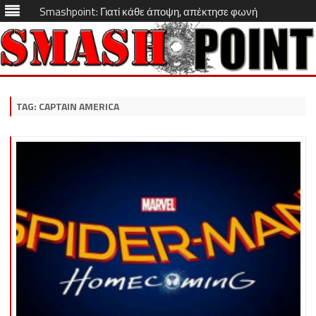
Smashpoint: Γιατί κάθε άποψη, απέκτησε φωνή
Skip
to
content
TAG:
CAPTAIN AMERICA