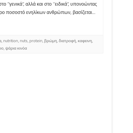
το ’’γενικά’’, αλλά και στο ‘’ειδικά’’, υπονοώντας
τερο ποσοστό ενηλίκων ανθρώπων, βασίζεται…
a
,
nutrition
,
nuts
,
protein
,
βρώμη
,
διατροφή
,
καφεινη
,
ρο
,
ψάρια κινόα