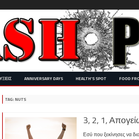
Skip
ΥΞΕΙΣ
ANNIVERSARY DAYS
HEALTH’S SPOT
FOOD FR
to
content
TAG:
NUTS
3, 2, 1, Απογε
Εσύ που ξεκίνησες να διαβ