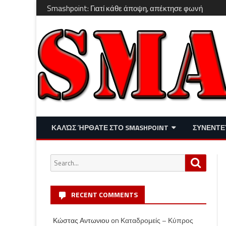
Smashpoint: Γιατί κάθε άποψη, απέκτησε φωνή
ΚΑΛΏΣ ΉΡΘΑΤΕ ΣΤΟ SMASHPOINT
ΣΥΝΕΝΤΕ
ΕΠΙΚΑΙΡΌΤΗΤΑ
ΑΠΌΨΕΙΣ
Search
Search
ΔΙΑΣΚΈΔΑΣΗ – LIFESTYLE
for:
RECENT COMMENTS
Κώστας Αντωνιου
on
Καταδρομείς – Κύπρος