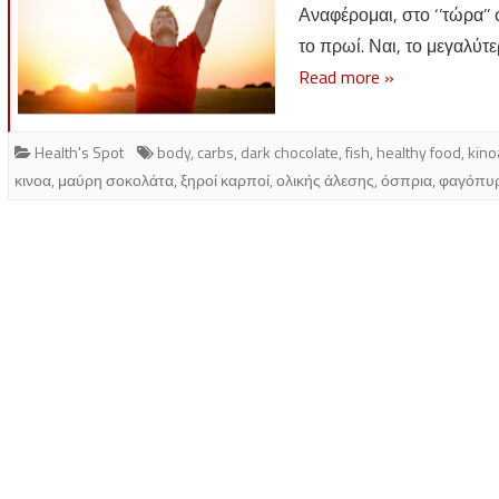
Αναφέρομαι, στο ‘’τώρα’’ σ
το πρωί. Ναι, το μεγαλύ
Read more »
Health's Spot
body
,
carbs
,
dark chocolate
,
fish
,
healthy food
,
kino
κινοα
,
μαύρη σοκολάτα
,
ξηροί καρποί
,
ολικής άλεσης
,
όσπρια
,
φαγόπυ