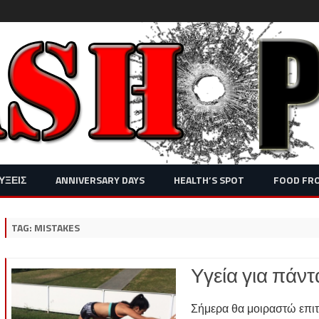
Skip
ΥΞΕΙΣ
ANNIVERSARY DAYS
HEALTH’S SPOT
FOOD FR
to
content
TAG:
MISTAKES
Υγεία για πάντ
Σήμερα θα μοιραστώ επιτ