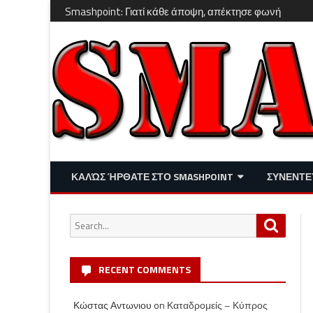
Smashpoint: Γιατί κάθε άποψη, απέκτησε φωνή
ΚΑΛΏΣ ΉΡΘΑΤΕ ΣΤΟ SMASHPOINT
ΣΥΝΕΝΤΕ
ΕΠΙΚΑΙΡΌΤΗΤΑ
ΑΠΌΨΕΙΣ
Search
Search
ΔΙΑΣΚΈΔΑΣΗ – LIFESTYLE
for:
RECENT COMMENTS
Κώστας Αντωνιου
on
Καταδρομείς – Κύπρος