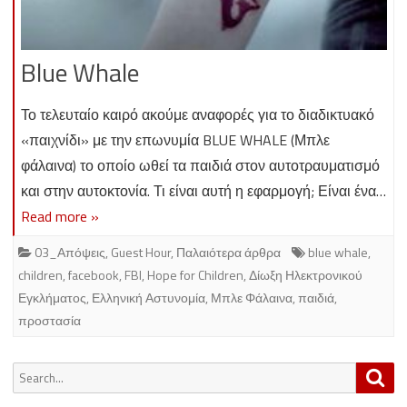
Blue Whale
Το τελευταίο καιρό ακούμε αναφορές για το διαδικτυακό
«παιχνίδι» με την επωνυμία BLUE WHALE (Μπλε
φάλαινα) το οποίο ωθεί τα παιδιά στον αυτοτραυματισμό
και στην αυτοκτονία. Τι είναι αυτή η εφαρμογή; Είναι ένα…
Read more »
03_Απόψεις
,
Guest Hour
,
Παλαιότερα άρθρα
blue whale
,
children
,
facebook
,
FBI
,
Hope for Children
,
Δίωξη Ηλεκτρονικού
Εγκλήματος
,
Ελληνική Αστυνομία
,
Μπλε Φάλαινα
,
παιδιά
,
προστασία
Search
Sea
for: