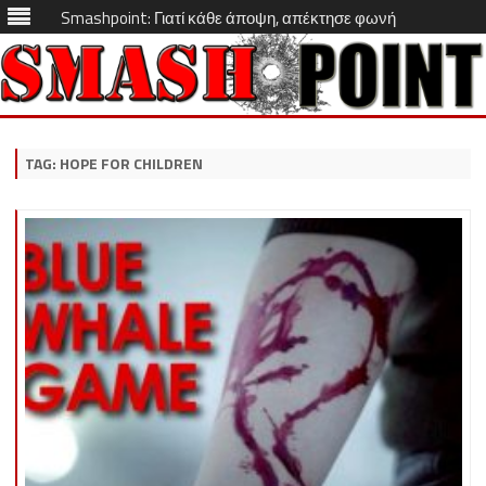
Smashpoint: Γιατί κάθε άποψη, απέκτησε φωνή
Skip
to
content
TAG:
HOPE FOR CHILDREN