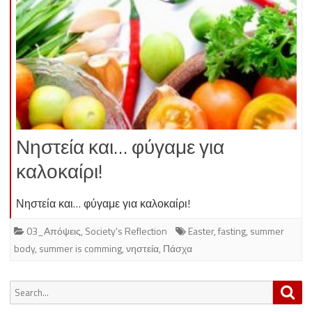
Νηστεία και… φύγαμε για
καλοκαίρι!
Νηστεία και… φύγαμε για καλοκαίρι!
03_Απόψεις
,
Society's Reflection
Easter
,
fasting
,
summer
body
,
summer is comming
,
νηστεία
,
Πάσχα
Search
Sea
for: