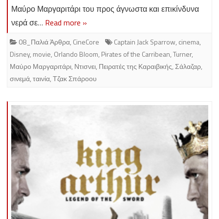
Μαύρο Μαργαριτάρι του προς άγνωστα και επικίνδυνα
νερά σε…
Read more »
08_Παλιά Άρθρα
,
CineCore
Captain Jack Sparrow
,
cinema
,
Disney
,
movie
,
Orlando Bloom
,
Pirates of the Carribean
,
Turner
,
Μαύρο Μαργαριτάρι
,
Ντισνει
,
Πειρατές της Καραιβικής
,
Σάλαζαρ
,
σινεμά
,
ταινία
,
Τζακ Σπάροου