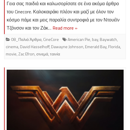
Γεια σας παιδιά και καλωσορίσατε σε ένα ακόμα άρθρο
του Cinecore. Καλοκαιράκι πλέον και μαζί με όλον τον
κόσμο πάμε και μεις παραλία συντροφιά με τον Ντουέϊν
Τζόνσον και τον Ζάκ…
Read more »
08_Παλιά Άρθρα
,
CineCore
American Pie
,
bay
,
Baywatch
,
cinema
,
David Hasselhoff
,
Dawayne Johnson
,
Emerald Bay
,
Florida
,
movie
,
Zac Efron
,
σινεμά
,
ταινία