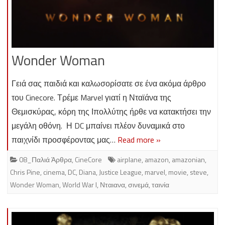
Wonder Woman
Γειά σας παιδιά και καλωσορίσατε σε ένα ακόμα άρθρο
του Cinecore. Τρέμε Marvel γιατί η Νταϊάνα της
Θεμισκύρας, κόρη της Ιπολλύτης ήρθε να κατακτήσει την
μεγάλη οθόνη. Η DC μπαίνει πλέον δυναμικά στο
παιχνίδι προσφέροντας μας…
Read more »
08_Παλιά Άρθρα
,
CineCore
airplane
,
amazon
,
amazonian
,
Chris Pine
,
cinema
,
DC
,
Diana
,
Justice League
,
marvel
,
movie
,
steve
,
Wonder Woman
,
World War I
,
Νταιανα
,
σινεμά
,
ταινία