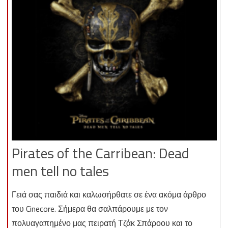
Pirates of the Carribean: Dead
men tell no tales
Γειά σας παιδιά και καλωσήρθατε σε ένα ακόμα άρθρο
του Cinecore. Σήμερα θα σαλπάρουμε με τον
πολυαγαπημένο μας πειρατή Τζάκ Σπάροου και το