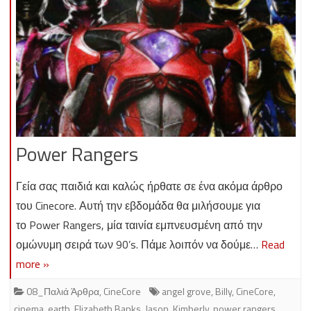
Power Rangers
Γεία σας παιδιά και καλώς ήρθατε σε ένα ακόμα άρθρο
του Cinecore. Αυτή την εβδομάδα θα μιλήσουμε για
το Power Rangers, μία ταινία εμπνευσμένη από την
ομώνυμη σειρά των 90’s. Πάμε λοιπόν να δούμε…
Read
more »
08_Παλιά Άρθρα
,
CineCore
angel grove
,
Billy
,
CineCore
,
cinema
,
earth
,
Elizabeth Banks
,
Jason
,
Kimberly
,
power rangers
,