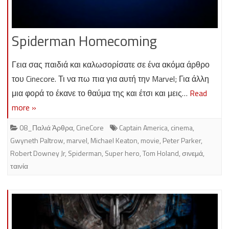
Spiderman Homecoming
Γεια σας παιδιά και καλωσορίσατε σε ένα ακόμα άρθρο
του Cinecore. Τι να πω πια για αυτή την Marvel; Για άλλη
μια φορά το έκανε το θαύμα της και έτσι και μεις…
Read
more »
08_Παλιά Άρθρα
,
CineCore
Captain America
,
cinema
,
Gwyneth Paltrow
,
marvel
,
Michael Keaton
,
movie
,
Peter Parker
,
Robert Downey Jr
,
Spiderman
,
Super hero
,
Tom Holand
,
σινεμά
,
ταινία