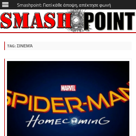
Smashpoint: Γιατί κάθε άποψη, απέκτησε φωνή
Skip
to
content
TAG:
ΣΙΝΕΜΆ