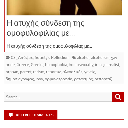
Η ατυχής σύνδεση της
ομοφυλοφιλίας με…
Η ατυχής σύνδεση της ομοφυλοφιλίας με…
03_Απόψεις
,
Society's Reflection
alcohol
,
alcoholism
,
gay
pride
,
Greece
,
Greeks
,
homophobia
,
homosexuality
,
iran
,
journalist
,
orphan
,
parent
,
racism
,
reportaz
,
αλκοολικός
,
γονείς
,
δημοσιογράφος
,
ιραν
,
ορφανοτροφείο
,
ρατσισμός
,
ρεπορτάζ
Search
Sea
for:
RECENT COMMENTS