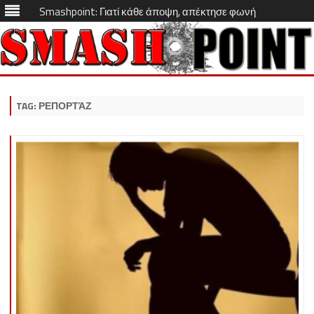
Smashpoint: Γιατί κάθε άποψη, απέκτησε φωνή
Skip
to
content
TAG:
ΡΕΠΟΡΤΆΖ