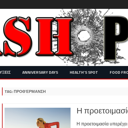
Skip
ΥΞΕΙΣ
ANNIVERSARY DAYS
HEALTH’S SPOT
FOOD FR
to
content
TAG:
ΠΡΟΘΈΡΜΑΝΣΗ
Η προετοιμασί
Η προετοιμασία υπερέχει