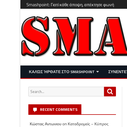
Smashpoint: Γιατί κάθε άποψη, απέκτησε φωνή
ΚΑΛΏΣ ΉΡΘΑΤΕ ΣΤΟ SMASHPOINT
ΣΥΝΕΝΤΕ
ΕΠΙΚΑΙΡΌΤΗΤΑ
ΑΠΌΨΕΙΣ
Search
Search
ΔΙΑΣΚΈΔΑΣΗ – LIFESTYLE
for:
RECENT COMMENTS
Κώστας Αντωνιου
on
Καταδρομείς – Κύπρος