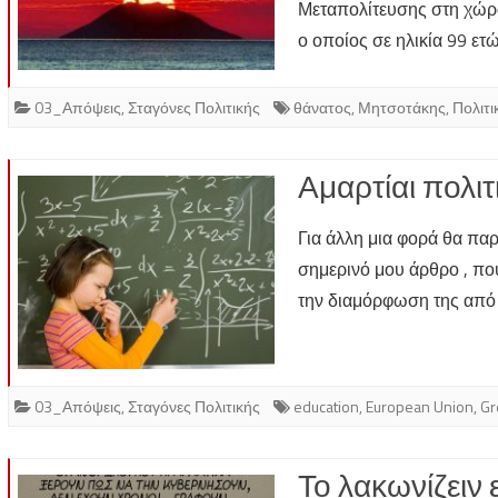
Μεταπολίτευσης στη χώρα
ο οποίος σε ηλικία 99 ε
03_Απόψεις
,
Σταγόνες Πολιτικής
θάνατος
,
Μητσοτάκης
,
Πολιτι
Αμαρτίαι πολι
Για άλλη μια φορά θα πα
σημερινό μου άρθρο , πο
την διαμόρφωση της από
03_Απόψεις
,
Σταγόνες Πολιτικής
education
,
European Union
,
Gr
Το λακωνίζειν 