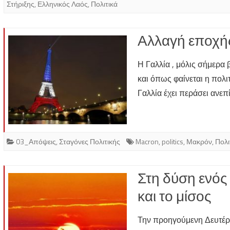
Στήριξης
,
Ελληνικός Λαός
,
Πολιτικά
Αλλαγή εποχής
Η Γαλλία , μόλις σήμερα 
και όπως φαίνεται η πολ
Γαλλία έχει περάσει ανε
03_Απόψεις
,
Σταγόνες Πολιτικής
Macron
,
politics
,
Μακρόν
,
Πολι
Στη δύση ενός
και το μίσος
Την προηγούμενη Δευτέρα