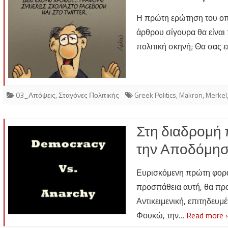
Η πρώτη ερώτηση του οπο
άρθρου σίγουρα θα είναι 
πολιτική σκηνή; Θα σας 
03_Απόψεις
,
Σταγόνες Πολιτικής
Greek Politics
,
Makron
,
Merkel
Στη διαδρομή 
την Αποδόμησ
Ευρισκόμενη πρώτη φορά 
προσπάθεια αυτή, θα πρ
Αντικειμενική, επιτηδευμέ
Φουκώ, την…
Read more 