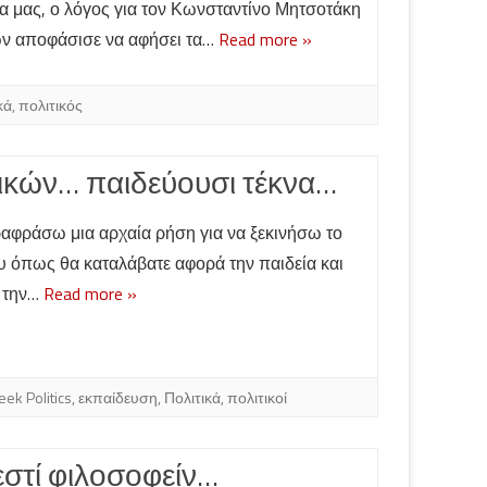
 μας, ο λόγος για τον Κωνσταντίνο Μητσοτάκη
τών αποφάσισε να αφήσει τα…
Read more »
κά
,
πολιτικός
τικών… παιδεύουσι τέκνα…
ραφράσω μια αρχαία ρήση για να ξεκινήσω το
υ όπως θα καταλάβατε αφορά την παιδεία και
 την…
Read more »
eek Politics
,
εκπαίδευση
,
Πολιτικά
,
πολιτικοί
εστί φιλοσοφείν…