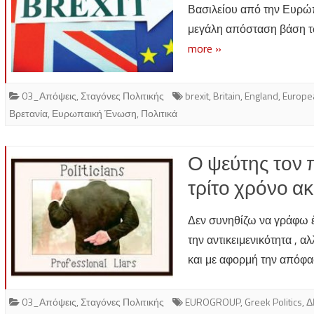
Βασιλείου από την Ευρώπη
μεγάλη απόσταση βάση τ
more »
03_Απόψεις
,
Σταγόνες Πολιτικής
brexit
,
Britain
,
England
,
Europe
Βρετανία
,
Ευρωπαική Ένωση
,
Πολιτικά
Ο ψεύτης τον 
τρίτο χρόνο ακ
Δεν συνηθίζω να γράφω έ
την αντικειμενικότητα , 
και με αφορμή την απόφ
03_Απόψεις
,
Σταγόνες Πολιτικής
EUROGROUP
,
Greek Politics
,
Δ