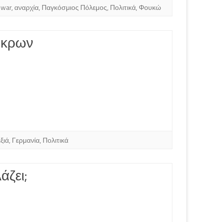
 war
,
αναρχία
,
Παγκόσμιος Πόλεμος
,
Πολιτικά
,
Φουκώ
άκρων
ξιά
,
Γερμανία
,
Πολιτικά
άζει;