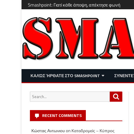
Smashpoint: Γιατί κάθε άποψη, απέκτησε φωνή
ΚΑΛΏΣ ΉΡΘΑΤΕ ΣΤΟ SMASHPOINT
ΣΥΝΕΝΤΕ
ΕΠΙΚΑΙΡΌΤΗΤΑ
ΑΠΌΨΕΙΣ
Search
Search
ΔΙΑΣΚΈΔΑΣΗ – LIFESTYLE
for:
RECENT COMMENTS
Κώστας Αντωνιου
on
Καταδρομείς – Κύπρος