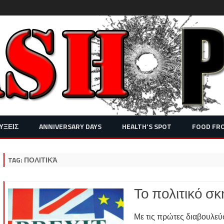
Skip
ΥΞΕΙΣ
ANNIVERSARY DAYS
HEALTH’S SPOT
FOOD FR
to
content
TAG:
ΠΟΛΙΤΙΚΆ
Το πολιτικό σκ
Με τις πρώτες διαβουλε