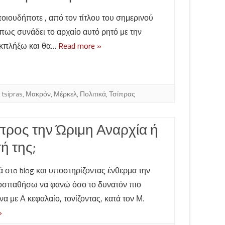
ιουδήποτε , από τον τίτλου του σημερινού
πως συνάδει το αρχαίο αυτό ρητό με την
εκπλήξω και θα…
Read more »
,
tsipras
,
Μακρόν
,
Μέρκελ
,
Πολιτικά
,
Τσίπρας
προς την Ώριμη Αναρχία ή
ή της;
στo blog και υποστηρίζοντας ένθερμα την
οσπαθήσω να φανώ όσο το δυνατόν πιο
να με Α κεφαλαίο, τονίζοντας, κατά τον Μ.
»