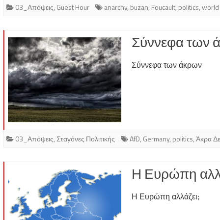
03_Απόψεις
,
Guest Hour
anarchy
,
buzan
,
Foucault
,
politics
,
world
Σύννεφα των 
Σύννεφα των άκρων
03_Απόψεις
,
Σταγόνες Πολιτικής
AfD
,
Germany
,
politics
,
Άκρα Δε
Η Ευρώπη αλλ
Η Ευρώπη αλλάζει;