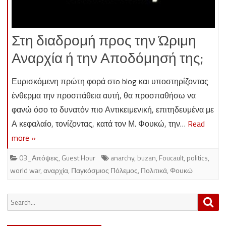
Στη διαδρομή προς την Ώριμη
Αναρχία ή την Αποδόμησή της;
Ευρισκόμενη πρώτη φορά στo blog και υποστηρίζοντας
ένθερμα την προσπάθεια αυτή, θα προσπαθήσω να
φανώ όσο το δυνατόν πιο Αντικειμενική, επιτηδευμένα με
Α κεφαλαίο, τονίζοντας, κατά τον Μ. Φουκώ, την…
Read
more »
03_Απόψεις
,
Guest Hour
anarchy
,
buzan
,
Foucault
,
politics
,
world war
,
αναρχία
,
Παγκόσμιος Πόλεμος
,
Πολιτικά
,
Φουκώ
Search
Sea
for: