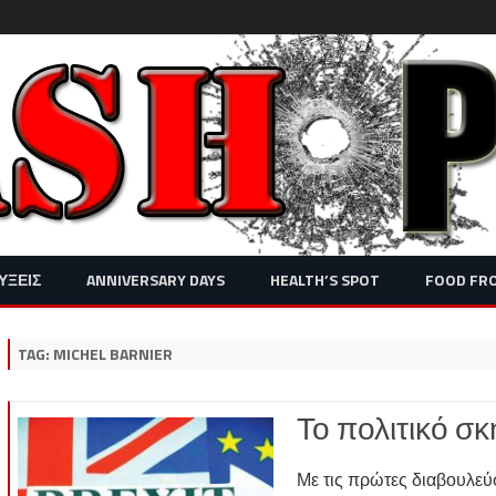
Skip
ΥΞΕΙΣ
ANNIVERSARY DAYS
HEALTH’S SPOT
FOOD FR
to
content
TAG:
MICHEL BARNIER
Το πολιτικό σκ
Με τις πρώτες διαβουλε