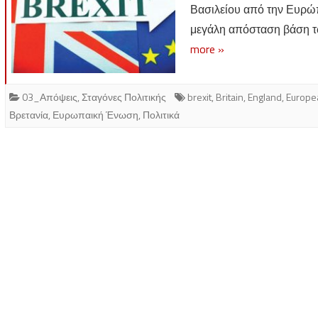
Βασιλείου από την Ευρώπη
μεγάλη απόσταση βάση τ
more »
03_Απόψεις
,
Σταγόνες Πολιτικής
brexit
,
Britain
,
England
,
Europe
Βρετανία
,
Ευρωπαική Ένωση
,
Πολιτικά