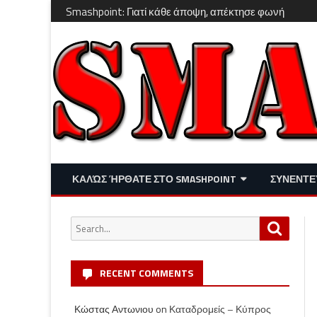
Smashpoint: Γιατί κάθε άποψη, απέκτησε φωνή
ΚΑΛΏΣ ΉΡΘΑΤΕ ΣΤΟ SMASHPOINT
ΣΥΝΕΝΤΕ
ΕΠΙΚΑΙΡΌΤΗΤΑ
ΑΠΌΨΕΙΣ
Search
Search
ΔΙΑΣΚΈΔΑΣΗ – LIFESTYLE
for:
RECENT COMMENTS
Κώστας Αντωνιου
on
Καταδρομείς – Κύπρος