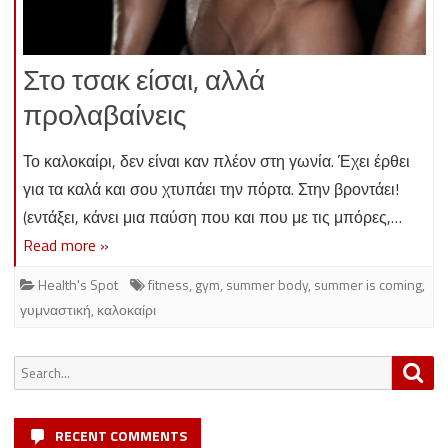
Στο τσακ είσαι, αλλά
προλαβαίνεις
Το καλοκαίρι, δεν είναι καν πλέον στη γωνία. Έχει έρθει
για τα καλά και σου χτυπάει την πόρτα. Στην βροντάει!
(εντάξει, κάνει μια παύση που και που με τις μπόρες,…
Read more »
Health's Spot
fitness
,
gym
,
summer body
,
summer is coming
,
γυμναστική
,
καλοκαίρι
Search
Sea
for:
RECENT COMMENTS