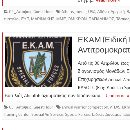
03_Απόψεις
,
Guest Hour
Athens
,
media
,
USA
,
Αθήνα
,
Αμερική
,
Β
ένστολοι
,
ΕΥΠ
,
ΜΑΡΙΝΑΚΗΣ
,
ΜΜΕ
,
ΟΜΙΚΡΟΝ
,
ΠΑΠΑΔΗΜΟΣ
,
Τόσκας
ΕΚΑΜ (Ειδική 
Αντιτρομοκρα
Από τις 30 Απριλίου έως 
διαγωνισμός Μονάδων Ε
Επιχειρήσεων Annual War
KASOTC (King Abdullah Spe
Βασιλιάς Abdullah αξιωματικός των Ιορδανικών…
Read more »
03_Απόψεις
,
Guest Hour
annual warrior competition
,
ATLAS
,
EKA
Training Center
,
Special Air Service
,
Special Forces
,
Ειδικές Δυνάμεις
,
Ελλ