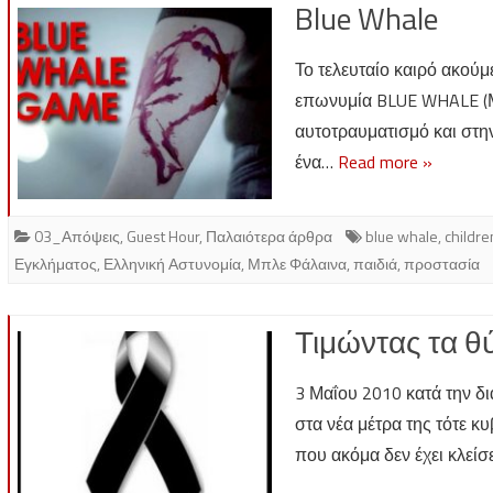
Blue Whale
Το τελευταίο καιρό ακούμ
επωνυμία BLUE WHALE (Μπ
αυτοτραυματισμό και στην
ένα…
Read more »
03_Απόψεις
,
Guest Hour
,
Παλαιότερα άρθρα
blue whale
,
childre
Εγκλήματος
,
Ελληνική Αστυνομία
,
Μπλε Φάλαινα
,
παιδιά
,
προστασία
Τιμώντας τα θ
3 Μαΐου 2010 κατά την δ
στα νέα μέτρα της τότε κ
που ακόμα δεν έχει κλείσ