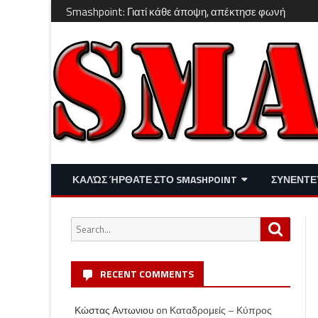
Smashpoint: Γιατί κάθε άποψη, απέκτησε φωνή
ΚΑΛΏΣ ΉΡΘΑΤΕ ΣΤΟ SMASHPOINT
ΣΥΝΕΝΤΕ
ΕΠΙΚΑΙΡΌΤΗΤΑ
ΑΠΌΨΕΙΣ
Search
Search
ΔΙΑΣΚΈΔΑΣΗ – LIFESTYLE
for:
RECENT COMMENTS
Κώστας Αντωνιου
on
Καταδρομείς – Κύπρος