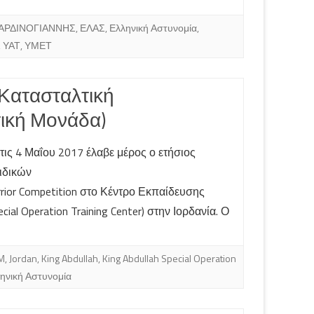
ΑΡΔΙΝΟΓΙΑΝΝΗΣ
,
ΕΛΑΣ
,
Ελληνική Αστυνομία
,
,
ΥΑΤ
,
ΥΜΕΤ
Κατασταλτική
τική Μονάδα)
τις 4 Μαΐου 2017 έλαβε μέρος ο ετήσιος
ιδικών
rior Competition στο Κέντρο Εκπαίδευσης
cial Operation Training Center) στην Ιορδανία. Ο
M
,
Jordan
,
King Abdullah
,
King Abdullah Special Operation
ηνική Αστυνομία