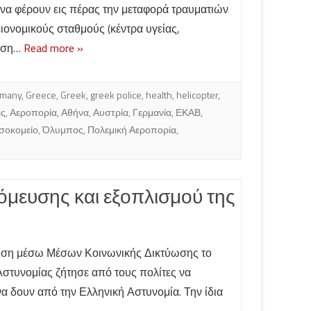
 να φέρουν εις πέρας την μεταφορά τραυματιών
ιονομικούς σταθμούς (κέντρα υγείας,
ταση…
Read more »
many
,
Greece
,
Greek
,
greek police
,
health
,
helicopter
,
ές
,
Αεροπορία
,
Αθήνα
,
Αυστρία
,
Γερμανία
,
ΕΚΑΒ
,
σοκομείο
,
Όλυμπος
,
Πολεμική Αεροπορία
,
μευσης και εξοπλισμού της
ση μέσω Μέσων Κοινωνικής Δικτύωσης το
Αστυνομίας ζήτησε από τους πολίτες να
να δουν από την Ελληνική Αστυνομία. Την ίδια