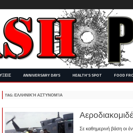
Skip
ΥΞΕΙΣ
ANNIVERSARY DAYS
HEALTH’S SPOT
FOOD FR
to
content
TAG:
ΕΛΛΗΝΙΚΉ ΑΣΤΥΝΟΜΊΑ
Αεροδιακομιδ
Σε καθημερινή βάση οι έν