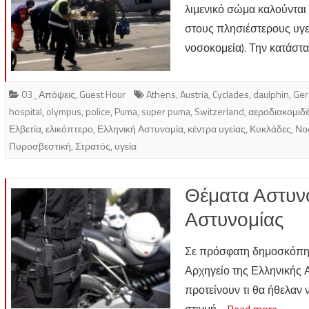
λιμενικό σώμα καλούνται
στους πλησιέστερους υγε
νοσοκομεία). Την κατάσ
03_Απόψεις
,
Guest Hour
Athens
,
Austria
,
Cyclades
,
daulphin
,
Ger
hospital
,
olympus
,
police
,
Puma
,
super puma
,
Switzerland
,
αεροδιακομιδ
Ελβετία
,
ελικόπτερο
,
Ελληνική Αστυνομία
,
κέντρα υγείας
,
Κυκλάδες
,
Νο
Πυροσβεστική
,
Στρατός
,
υγεία
Θέματα Αστυνό
Αστυνομίας
Σε πρόσφατη δημοσκόπη
Αρχηγείο της Ελληνικής 
προτείνουν τι θα ήθελαν 
στιγμή…
Read more »