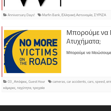
Anniversary Days!
Marfin Bank
,
Ελληνική Αστυνομία
,
ΣΥΡΙΖΑ
Μπορούμε να 
Aτυχήματα;
Μπορούμε να Mειώσουμε 
03_Απόψεις
,
Guest Hour
cameras
,
car accidents
,
cars
,
speed
,
ατ
κάμερες
,
ταχύτητα
,
τροχαία