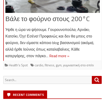
Βάλε το φούρνο στους 200°C
Ήρθε η ώρα να ψήσουμε. Γουρουνοπούλα; Αρνάκι;
Κατσίκι; Όχι! Εσένα! Προφανώς και δεν θα μπεις στο
φούρνο, δεν είμαστε κάποιο blog βασανισμού (ακόμα),
αλλά ήρθε Ιούνιος όπως καταλαβαίνεις. Κάθε
κατεργάρης, στον πάγκο…
Read more »
Health's Spot
cardio
,
fitness
,
gym
,
γυμναστική στο σπίτι
Search
Sea
for:
RECENT COMMENTS