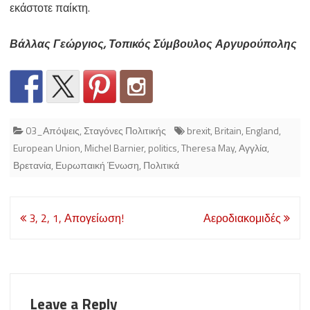
εκάστοτε παίκτη.
Βάλλας Γεώργιος, Τοπικός Σύμβουλος Αργυρούπολης
03_Απόψεις
,
Σταγόνες Πολιτικής
brexit
,
Britain
,
England
,
European Union
,
Michel Barnier
,
politics
,
Theresa May
,
Αγγλία
,
Βρετανία
,
Ευρωπαική Ένωση
,
Πολιτικά
Post
3, 2, 1, Απογείωση!
Αεροδιακομιδές
navigation
Leave a Reply