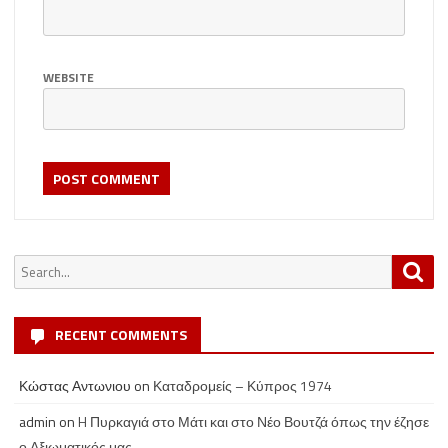
WEBSITE
Search
Sea
for:
RECENT COMMENTS
Κώστας Αντωνιου
on
Καταδρομείς – Κύπρος 1974
admin
on
H Πυρκαγιά στο Μάτι και στο Νέο Βουτζά όπως την έζησε
ο Αξιωματικός μας