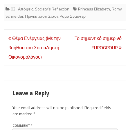
03_Απόψεις
,
Society's Reflection
Princess Elizabeth
,
Romy
Schneider
,
Πριγκιπισσα Σίσσι
,
Ρομυ Σναιντερ
Post
Θέμα Ενέργειας (Με την
Το σημαντικό σημερινό
navigation
βοήθεια του ΣοσιαΛηστή
EUROGROUP
Οικονομολόγου)
Leave a Reply
Your email address will not be published.
Required fields
are marked
*
COMMENT
*