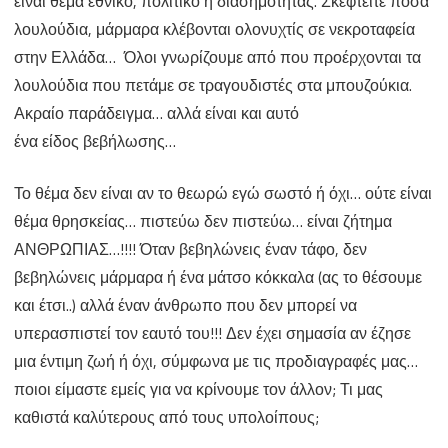
είναι θέμα εθνικό, πολιτικό ή διασημότητας. Σκεφτείτε πόσα
λουλούδια, μάρμαρα κλέβονται ολονυχτίς σε νεκροταφεία
στην Ελλάδα… Όλοι γνωρίζουμε από που προέρχονται τα
λουλούδια που πετάμε σε τραγουδιστές στα μπουζούκια.
Ακραίο παράδειγμα… αλλά είναι και αυτό
ένα είδος βεβήλωσης…
Το θέμα δεν είναι αν το θεωρώ εγώ σωστό ή όχι… ούτε είναι
θέμα θρησκείας… πιστεύω δεν πιστεύω… είναι ζήτημα
ΑΝΘΡΩΠΙΑΣ…!!!! Όταν βεβηλώνεις έναν τάφο, δεν
βεβηλώνεις μάρμαρα ή ένα μάτσο κόκκαλα (ας το θέσουμε
και έτσι..) αλλά έναν άνθρωπο που δεν μπορεί να
υπερασπιστεί τον εαυτό του!!! Δεν έχει σημασία αν έζησε
μια έντιμη ζωή ή όχι, σύμφωνα με τις προδιαγραφές μας…
ποιοι είμαστε εμείς για να κρίνουμε τον άλλον; Τι μας
καθιστά καλύτερους από τους υπολοίπους;