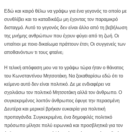
Βεβηλώνοντας
Εδώ και καιρό θέλω να γράψω για ένα γεγονός το οποίο με
την
συνθλίβει και το καταδικάζω μη έχοντας τον παραμικρό
μνήμη
δισταγμό. Αυτό το γεγονός δεν είναι άλλο από τη βεβήλωση
ενός
της μνήμης ανθρώπων που έχουν φύγει από τη ζωή. Οι
υπαίτιοι με ποιο δικαίωμα πράττουν έτσι; Οι συγγενείς των
νεκρού
αποθανόντων τι τους φταίνε;
Η τελική απόφαση μου να το γράψω τώρα ήταν ο θάνατος
του Κωνσταντίνου Μητσοτάκη. Να ξεκαθαρίσω εδώ ότι το
κείμενο αυτό δεν είναι πολιτικό. Δε με ενδιαφέρει να
σχολιάσω τον πολιτικό Μητσοτάκη αλλά τον άνθρωπο. Ο
συγκεκριμένος λοιπόν άνθρωπος έφυγε την περασμένη
Δευτέρα και μερικοί βρήκαν ευκαιρία για πολιτική
προπαγάνδα. Συγκεκριμένα, ένα δημοφιλές πολιτικό
πρόσωπο μίλησε πολύ ειρωνικά και προσβλητικά για τον