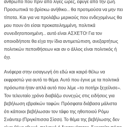
άνθρωπο που πριν από λίγες ώρες, έφυγε από την ζωή.
Προσωπικά το βρίσκω ανήθικο… θα προτιμούσα να μην πει
τίποτα.. Και για να προλάβω μερικούς που ενδεχομένως θα
μου πουν ότι είσαι προκατειλημμένη, πολιτικά
συνειδητοποιημένη… αυτό είναι ΑΣΧΕΤΟ! Για τον
οποιοδήποτε θα είχα την ίδια αντιμετώπιση, ανεξαρτήτως
πολιτικών πεποιθήσεων και αν ο άλλος είναι πολιτικός ή
όχι.
Ανέφερα στην εισαγωγή ότι εδώ και καιρό θέλω να
εκφραστώ για αυτό το θέμα. Αυτό που έγινε με τα πολιτικά
πρόσωπα ήταν απλά αυτό που λέμε «το ποτήρι ξεχείλισε».
Τον τελευταίο χρόνο διαβάζω συνεχώς στις ειδήσεις για
βεβήλωση εβραϊκών ταφών. Πρόσφατα διάβασα μάλιστα
ότι κάποιοι βεβήλωσαν τον τάφο της ηθοποιού Ρόμυ
Σνάιντερ (Πριγκίπισσα Σίσσι). Το θέμα της βεβήλωσης δεν