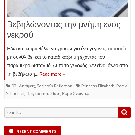
Βεβηλώνοντας την μνήμη ενός
νεκρού
Εδώ και καιρό θέλω να γράψω για ένα γεγονός το οποίο
με συνθλίβει και το καταδικάζω μη έχοντας τον
παραμικρό δισταγμό. Αυτό το γεγονός δεν είναι άλλο από
τη βεβήλωση…
Read more »
03_Απόψεις
,
Society's Reflection
Princess Elizabeth
,
Romy
Schneider
,
Πριγκιπισσα Σίσσι
,
Ρομυ Σναιντερ
Search
Sea
for:
RECENT COMMENTS