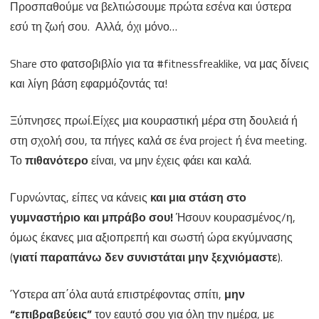
Προσπαθούμε να βελτιώσουμε πρώτα εσένα και ύστερα
εσύ τη ζωή σου. Αλλά, όχι μόνο…
Share στο φατσοβιβλίο για τα #fitnessfreaklike, να μας δίνεις
και λίγη βάση εφαρμόζοντάς τα!
Ξύπνησες πρωί.Είχες μια κουραστική μέρα στη δουλειά ή
στη σχολή σου, τα πήγες καλά σε ένα project ή ένα meeting.
Το
πιθανότερο
είναι, να μην έχεις φάει και καλά.
Γυρνώντας, είπες να κάνεις
και μια στάση στο
γυμναστήριο και μπράβο σου!
Ήσουν κουρασμένος/η,
όμως έκανες μια αξιοπρεπή και σωστή ώρα εκγύμνασης
(
γιατί παραπάνω δεν συνιστάται μην ξεχνιόμαστε
).
Ύστερα απ΄όλα αυτά επιστρέφοντας σπίτι,
μην
“επιβραβεύεις”
τον εαυτό σου για όλη την ημέρα, με