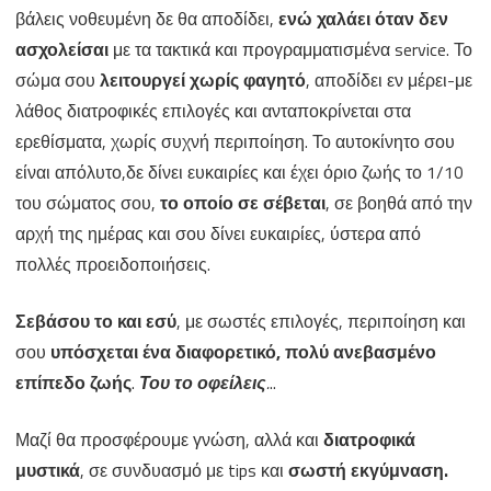
βάλεις νοθευμένη δε θα αποδίδει,
ενώ χαλάει όταν δεν
επιβράβευση
ασχολείσαι
με τα τακτικά και προγραμματισμένα service. Το
σώμα σου
λειτουργεί χωρίς φαγητό
, αποδίδει εν μέρει-με
λάθος διατροφικές επιλογές και ανταποκρίνεται στα
ερεθίσματα, χωρίς συχνή περιποίηση. Το αυτοκίνητο σου
είναι απόλυτο,δε δίνει ευκαιρίες και έχει όριο ζωής το 1/10
του σώματος σου,
το οποίο σε σέβεται
, σε βοηθά από την
αρχή της ημέρας και σου δίνει ευκαιρίες, ύστερα από
πολλές προειδοποιήσεις.
Σεβάσου το και εσύ
, με σωστές επιλογές, περιποίηση και
σου
υπόσχεται ένα διαφορετικό, πολύ ανεβασμένο
επίπεδο ζωής
.
Του το οφείλεις
.
..
Μαζί θα προσφέρουμε γνώση, αλλά και
διατροφικά
μυστικά
, σε συνδυασμό με tips και
σωστή εκγύμναση.