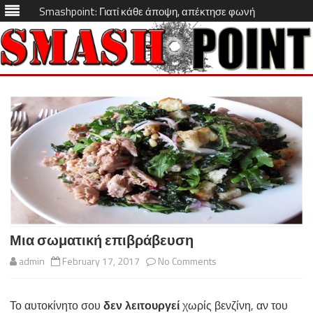
Smashpoint: Γιατί κάθε άποψη, απέκτησε φωνή
Skip
to
content
Μια σωματική επιβράβευση
on
admin
February 17, 2017
No Comments
Μια
Το αυτοκίνητο σου
δεν λειτουργεί
χωρίς βενζίνη, αν του
σωματική