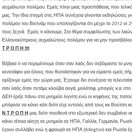
αιχμάλωτοι πολέμου. Εμείς πλην μιας προσπάθειας που τελικά δ
μας. Την ίδια στιγμή στις ΗΠΑ συνέχεια γίνονται εκδηλώσεις 
πολέμου του Βιετνάμ που υπολογίζονται ότι μέχρι το 2012 οι 
τους ξεχνά. Εμείς τι κάνουμε; Στο θέμα συμφιλίωσης των λαών
Ελληνοκύπριους αιχμαλώτους πολέμου για να μην προσβάλουμε
Τ Ρ Ο Π Η !!!!
Βέβαια τι να περιμένουμε όταν σαν λαός δεν σεβόμαστε το μνη
κενοτάφιο για όλους που θυσιάστηκαν για να είμαστε εμείς σή
ορίζουμε εμείς την χώρα μας. Έχουμε δει συνέχεια τα τελευταί
σαν λαός όταν πετάμε κλούβα αυγά, μολότοφ, μπογιές κ.α. στ
ΔΕΗ έριξε πάνω στο μνημείο λιγνίτη ενώ οι κηφήνες της πατο
μπόρεσε να κάνει κάτι διότι είχε εντολές από τους κκ Βούτση 
Ν Τ Ρ Ο Π Η
μας διότι πουθενά στο εξωτερικό δεν συμβαίνει αυ
κάνει τέτοια αίσχη σε μνημεία σε ΗΠΑ, Γαλλία, Γερμανία, Ρωσία
έχουν συλλάβει ενώ η φρουρά σε ΗΠΑ (Arlington) και Ρωσία 