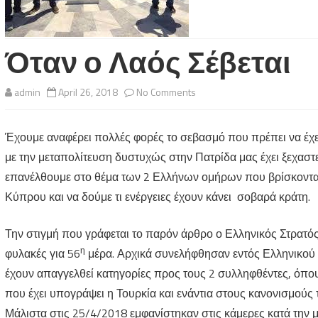
Όταν ο Λαός Σέβεται
on
admin
April 26, 2018
No Comments
Όταν
Έχουμε αναφέρει πολλές φορές το σεβασμό που πρέπει να έχει
ο
με την μεταπολίτευση δυστυχώς στην Πατρίδα μας έχει ξεχαστ
Λαός
επανέλθουμε στο θέμα των 2 Ελλήνων ομήρων που βρίσκονται
Σέβεται
Κύπρου και να δούμε τι ενέργειες έχουν κάνει σοβαρά κράτη.
Την στιγμή που γράφεται το παρόν άρθρο ο Ελληνικός Στρατός 
η
φυλακές για 56
μέρα. Αρχικά συνελήφθησαν εντός Ελληνικού ε
έχουν απαγγελθεί κατηγορίες προς τους 2 συλληφθέντες, όπου κ
που έχει υπογράψει η Τουρκία και ενάντια στους κανονισμούς
Μάλιστα στις 25/4/2018 εμφανίστηκαν στις κάμερες κατά την 