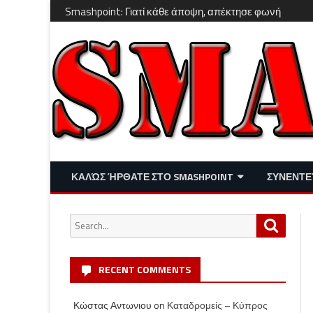
Smashpoint: Γιατί κάθε άποψη, απέκτησε φωνή
ΚΑΛΏΣ ΉΡΘΑΤΕ ΣΤΟ SMASHPOINT
ΣΥΝΕΝΤΕ
ΕΠΙΚΑΙΡΌΤΗΤΑ
ΑΠΌΨΕΙΣ
Search
Search
ΔΙΑΣΚΈΔΑΣΗ – LIFESTYLE
for:
RECENT COMMENTS
Κώστας Αντωνιου
on
Καταδρομείς – Κύπρος