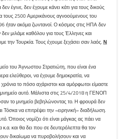
εν έγινε, δεν έχουμε κάνει κάτι για τους δικούς
για τους 2500 Αμερικάνους αγνοούμενους του
296 ήταν ακόμα ζωντανοί. Ο κόσμος στις ΗΠΑ δεν
 δεν μιλάμε καθόλου για τους Έλληνες και
 την Τουρκία. Τους έχουμε ξεχάσει σαν λαός.
Ν
μείο του Άγνωστου Στρατιώτη, που είναι ένα
μερα ελεύθεροι, να έχουμε δημοκρατία, να
α χρόνια το πόσο αχάριστοι και αμόρφωτοι είμαστε
ο μνημείο αυτό. Μάλιστα στις 25/4/2018 η ΓΕΝΟΠ
ύσαν το μνημείο βεβηλώνοντας το. Η φρουρά δεν
και Τόσκα να επιτρέψει την «ειρηνική» διαδήλωση.
τό. Όποιος νομίζει ότι είναι μάγκας ας πάει να
 κ.α. και θα δει που σε δευτερόλεπτα θα τον
έχουν δικαίωμα να πυροβολήσουν και να