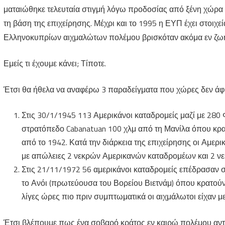
ματαιώθηκε τελευταία στιγμή λόγω προδοσίας από ξένη χώρα 
τη βάση της επιχείρησης. Μέχρι και το 1995 η ΕΥΠ έχει στοιχε
Ελληνοκυπρίων αιχμαλώτων πολέμου βρισκόταν ακόμα εν ζωή
Εμείς τι έχουμε κάνει; Τίποτε.
Έτσι θα ήθελα να αναφέρω 3 παραδείγματα που χώρες δεν άφ
Στις 30/1/1945 113 Αμερικάνοι καταδρομείς μαζί με 280
στρατόπεδο Cabanatuan 100 χλμ από τη Μανίλα όπου κρα
από το 1942. Κατά την διάρκεια της επιχείρησης οι Αμε
με απώλειες 2 νεκρών Αμερικανών καταδρομέων και 2 ν
Στις 21/11/1972 56 αμερικάνοι καταδρομείς επέδρασαν 
το Ανόι (πρωτεύουσα του Βορείου Βιετνάμ) όπου κρατού
λίγες ώρες πιο πριν συμπτωματικά οι αιχμάλωτοι είχαν με
Έτσι βλέπουμε πως ένα σοβαρό κράτος εν καιρώ πολέμου αντιμ