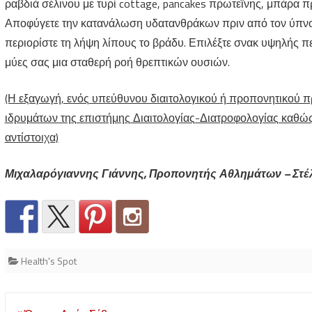
ραβδιά σέλινου με τυρί cottage, pancakes πρωτεΐνης, μπάρα π
Αποφύγετε την κατανάλωση υδατανθράκων πριν από τον ύπνο. Α
περιορίστε τη λήψη λίπους το βράδυ. Επιλέξτε σνακ υψηλής π
μύες σας μια σταθερή ροή θρεπτικών ουσιών.
(Η εξαγωγή, ενός υπεύθυνου διαιτολογικού ή προπονητικού 
ιδρυμάτων της επιστήμης Διαιτολογίας-Διατροφολογίας καθώ
αντίστοιχα)
Μιχαλαρόγιαννης Γιάννης, Προπονητής Αθλημάτων – Στέλ
Health's Spot