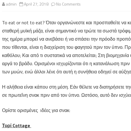
on
admin
April 27, 2018
No Comments
Το
To eat or not to eat? Όταν οργανώνεστε και προσπαθείτε να 
Καλύτερο
σταθερή μυϊκή μάζα, είναι σημαντικό να τρώτε τα σωστά τρόφι
στο
της ημέρα μπορεί να ανεβάσει ή να σπάσει την πρόοδο προπ
Χειρότερο
που τίθενται, είναι η διαχείριση του φαγητού πριν τον ύπνο. Π
καθόλου; Και από τι συστατικά να αποτελείται; Στη βιομηχανία
αργά το βράδυ. Ορισμένοι ισχυρίζονται ότι η κατανάλωση πριν 
των μυών, ενώ άλλοι λένε ότι αυτή η συνήθεια οδηγεί σε αύξη
Η αλήθεια είναι κάπου στη μέση. Εάν θέλετε να διατηρήσετε την
σε πρωτεΐνη σνακ πριν από τον ύπνο. Ωστόσο, αυτό δεν ισχύε
Ορίστε ορισμένες ιδέες για σνακ:
Τυρί Cottage