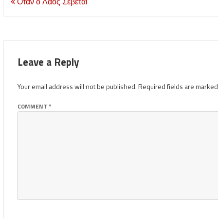
Post
Όταν ο Λαός Σέβεται
navigation
Leave a Reply
Your email address will not be published.
Required fields are marke
COMMENT
*