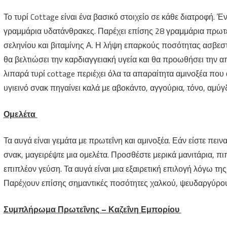
Το τυρί Cottage είναι ένα βασικό στοιχείο σε κάθε διατροφή. Έν
γραμμάρια υδατάνθρακες. Παρέχει επίσης 28 γραμμάρια πρωτε
σεληνίου και βιταμίνης Α. Η λήψη επαρκούς ποσότητας ασβεστ
θα βελτιώσει την καρδιαγγειακή υγεία και θα προωθήσει την α
λιπαρά τυρί cottage περιέχει όλα τα απαραίτητα αμινοξέα που
υγιεινό σνακ πηγαίνει καλά με αβοκάντο, αγγούρια, τόνο, αμύγ
Ομελέτα
Τα αυγά είναι γεμάτα με πρωτεΐνη και αμινοξέα. Εάν είστε πειν
σνακ, μαγειρέψτε μια ομελέτα. Προσθέστε μερικά μανιτάρια, π
επιπλέον γεύση. Τα αυγά είναι μια εξαιρετική επιλογή λόγω τη
Παρέχουν επίσης σημαντικές ποσότητες χαλκού, ψευδαργύρου,
Συμπλήρωμα Πρωτεΐνης – Καζεΐνη Εμπορίου