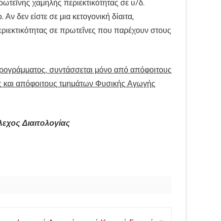
ρωτεΐνης χαμηλής περιεκτικότητας σε υ/δ.
ν δεν είστε σε μια κετογονική δίαιτα,
εριεκτικότητας σε πρωτεΐνες που παρέχουν στους
προγράμματος, συντάσσεται μόνο από απόφοιτους
ς και απόφοιτους τμημάτων Φυσικής Αγωγής
εχος Διαιτολογίας