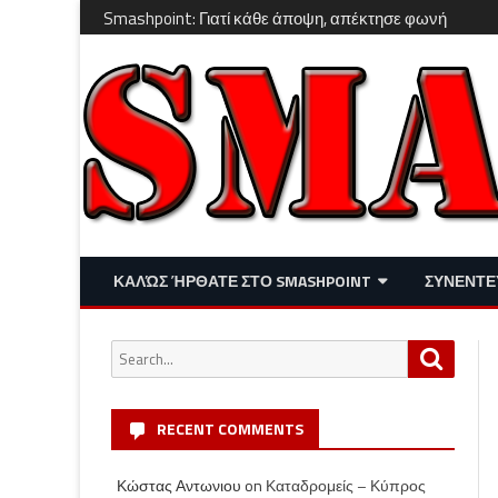
Smashpoint: Γιατί κάθε άποψη, απέκτησε φωνή
ΚΑΛΏΣ ΉΡΘΑΤΕ ΣΤΟ SMASHPOINT
ΣΥΝΕΝΤΕ
ΕΠΙΚΑΙΡΌΤΗΤΑ
ΑΠΌΨΕΙΣ
Search
Search
ΔΙΑΣΚΈΔΑΣΗ – LIFESTYLE
for:
RECENT COMMENTS
Κώστας Αντωνιου
on
Καταδρομείς – Κύπρος