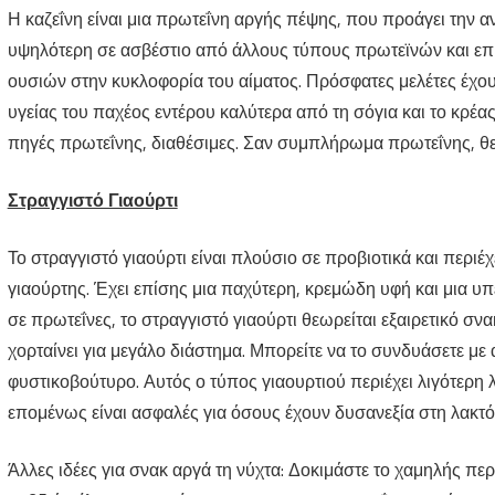
Η καζεΐνη είναι μια πρωτεΐνη αργής πέψης, που προάγει την α
υψηλότερη σε ασβέστιο από άλλους τύπους πρωτεϊνών και ε
ουσιών στην κυκλοφορία του αίματος. Πρόσφατες μελέτες έχου
υγείας του παχέος εντέρου καλύτερα από τη σόγια και το κρέα
πηγές πρωτεΐνης, διαθέσιμες. Σαν συμπλήρωμα πρωτεΐνης, θεω
Στραγγιστό Γιαούρτι
Το στραγγιστό γιαούρτι είναι πλούσιο σε προβιοτικά και περιέ
γιαούρτης. Έχει επίσης μια παχύτερη, κρεμώδη υφή και μια υ
σε πρωτεΐνες, το στραγγιστό γιαούρτι θεωρείται εξαιρετικό σν
χορταίνει για μεγάλο διάστημα. Μπορείτε να το συνδυάσετε με
φυστικοβούτυρο. Αυτός ο τύπος γιαουρτιού περιέχει λιγότερη 
επομένως είναι ασφαλές για όσους έχουν δυσανεξία στη λακτό
Άλλες ιδέες για σνακ αργά τη νύχτα: Δοκιμάστε το χαμηλής πε