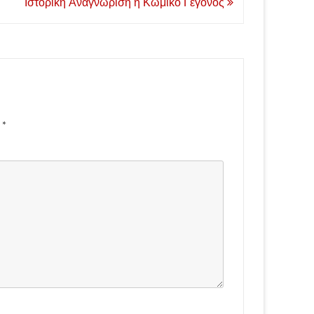
Ιστορική Αναγνώριση ή Κωμικό Γεγονός
d
*