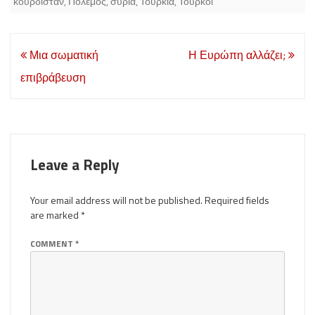
κουρδιστάν
,
Πόλεμος
,
συρία
,
Τουρκία
,
Τούρκοι
Post
Μια σωματική
Η Ευρώπη αλλάζει;
navigation
επιβράβευση
Leave a Reply
Your email address will not be published.
Required fields
are marked
*
COMMENT
*