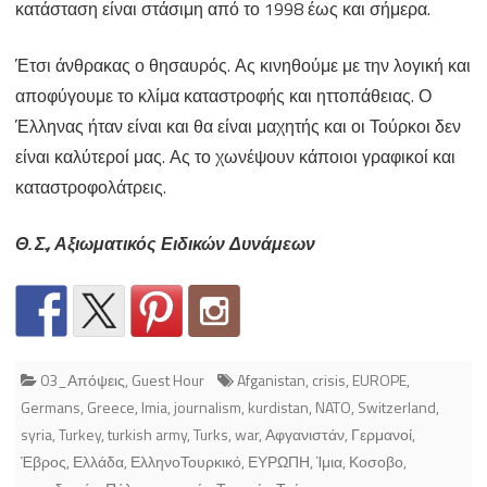
κατάσταση είναι στάσιμη από το 1998 έως και σήμερα.
Έτσι άνθρακας ο θησαυρός. Ας κινηθούμε με την λογική και
αποφύγουμε το κλίμα καταστροφής και ηττοπάθειας. Ο
Έλληνας ήταν είναι και θα είναι μαχητής και οι Τούρκοι δεν
είναι καλύτεροί μας. Ας το χωνέψουν κάποιοι γραφικοί και
καταστροφολάτρεις.
Θ. Σ., Αξιωματικός Ειδικών Δυνάμεων
03_Απόψεις
,
Guest Hour
Afganistan
,
crisis
,
EUROPE
,
Germans
,
Greece
,
Imia
,
journalism
,
kurdistan
,
NATO
,
Switzerland
,
syria
,
Turkey
,
turkish army
,
Turks
,
war
,
Αφγανιστάν
,
Γερμανοί
,
Έβρος
,
Ελλάδα
,
ΕλληνοΤουρκικό
,
ΕΥΡΩΠΗ
,
Ίμια
,
Κοσοβο
,