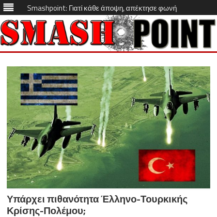
Smashpoint: Γιατί κάθε άποψη, απέκτησε φωνή
Skip
to
content
Υπάρχει πιθανότητα Έλληνο-Τουρκικής
Κρίσης-Πολέμου;