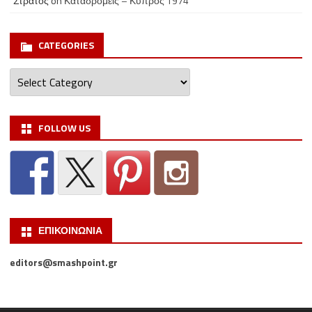
Στράτος
on
Καταδρομείς – Κύπρος 1974
CATEGORIES
Categories
FOLLOW US
ΕΠΙΚΟΙΝΩΝΙΑ
editors@smashpoint.gr