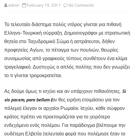
on
admin
February 19, 2017
No Comments
Υπάρχει
Το τελευταίο διάστημα πολύς ντόρος γίνεται για πιθανή
πιθανότητα
Ελληνο-Τουρκική σύρραξη. Δημοσιογράφοι με στρατιωτική
Έλληνο-
θητεία στο Ταχυδρομικό Σώμα ή αστράτευτοι, δήθεν
Τουρκικής
προφητείες Αγίων, το πέταγμα των πουλιών, θεωρίες
συνομωσίας από γραφικούς τύπους συνθέτουν ένα κλίμα
Κρίσης-
τραγελαφικό. Δυστυχώς ο απλός πολίτης που δεν γνωρίζει
Πολέμου;
το τι γίνεται τρομοκρατείται.
Ας δούμε όμως τι ισχύει και αν υπάρχουν πιθανότητες.
Si
vis pacem, para bellum
(
αν θες ειρήνη ετοιμάσου για τον
πόλεμο) έλεγαν οι αρχαίοι Ρωμαίοι. Ισχύει, κάθε σώφρον
κράτος πρέπει να προετοιμάζεται για το χειρότερο
ενδεχόμενο ενός πολέμου. Για παράδειγμα βλέπουμε την
ουδέτερη Ελβετία (τελευταία φορά που πολέμησε ήταν το