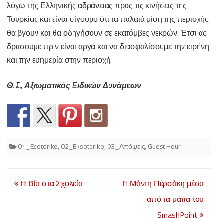
λόγω της Ελληνικής αδράνειας προς τις κινήσεις της
Τουρκίας και είναι σίγουρο ότι τα παλαιά μίση της περιοχής
θα βγουν και θα οδηγήσουν σε εκατόμβες νεκρών. Έτσι ας
δράσουμε πριν είναι αργά και να διασφαλίσουμε την ειρήνη
και την ευημερία στην περιοχή.
Θ. Σ., Αξιωματικός Ειδικών Δυνάμεων
01_Esoteriko
,
02_Eksoteriko
,
03_Απόψεις
,
Guest Hour
Post
Η Βία στα Σχολεία
Η Μάντη Περσάκη μέσα
navigation
από τα μάτια του
SmashPoint