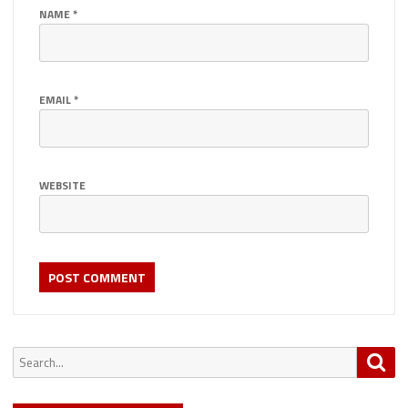
NAME
*
EMAIL
*
WEBSITE
Search
Sea
for: