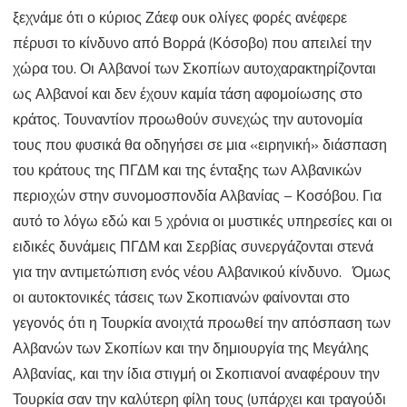
ξεχνάμε ότι ο κύριος Ζάεφ ουκ ολίγες φορές ανέφερε
πέρυσι το κίνδυνο από Βορρά (Κόσοβο) που απειλεί την
χώρα του. Οι Αλβανοί των Σκοπίων αυτοχαρακτηρίζονται
ως Αλβανοί και δεν έχουν καμία τάση αφομοίωσης στο
κράτος. Τουναντίον προωθούν συνεχώς την αυτονομία
τους που φυσικά θα οδηγήσει σε μια «ειρηνική» διάσπαση
του κράτους της ΠΓΔΜ και της ένταξης των Αλβανικών
περιοχών στην συνομοσπονδία Αλβανίας – Κοσόβου. Για
αυτό το λόγω εδώ και 5 χρόνια οι μυστικές υπηρεσίες και οι
ειδικές δυνάμεις ΠΓΔΜ και Σερβίας συνεργάζονται στενά
για την αντιμετώπιση ενός νέου Αλβανικού κίνδυνο. Όμως
οι αυτοκτονικές τάσεις των Σκοπιανών φαίνονται στο
γεγονός ότι η Τουρκία ανοιχτά προωθεί την απόσπαση των
Αλβανών των Σκοπίων και την δημιουργία της Μεγάλης
Αλβανίας, και την ίδια στιγμή οι Σκοπιανοί αναφέρουν την
Τουρκία σαν την καλύτερη φίλη τους (υπάρχει και τραγούδι