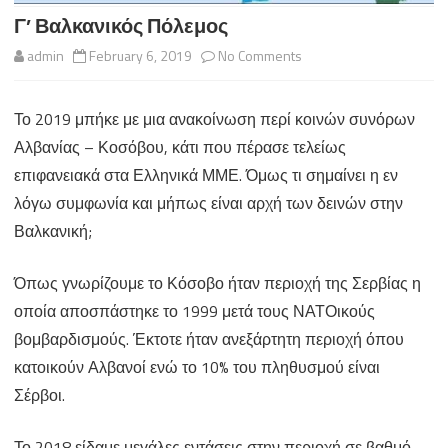
Γ’ Βαλκανικός Πόλεμος
on
admin
February 6, 2019
No Comments
Γ’
Το 2019 μπήκε με μια ανακοίνωση περί κοινών συνόρων
Βαλκανικός
Αλβανίας – Κοσόβου, κάτι που πέρασε τελείως
Πόλεμος
επιφανειακά στα Ελληνικά ΜΜΕ. Όμως τι σημαίνει η εν
λόγω συμφωνία και μήπως είναι αρχή των δεινών στην
Βαλκανική;
Όπως γνωρίζουμε το Κόσοβο ήταν περιοχή της Σερβίας η
οποία αποσπάστηκε το 1999 μετά τους ΝΑΤΟικούς
βομβαρδισμούς. Έκτοτε ήταν ανεξάρτητη περιοχή όπου
κατοικούν Αλβανοί ενώ το 10% του πληθυσμού είναι
Σέρβοι.
Το 2018 είδαμε μεγάλες εντάσεις στην περιοχή σε βαθμό