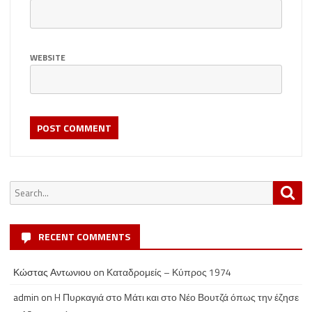
WEBSITE
Search
Sea
for:
RECENT COMMENTS
Κώστας Αντωνιου
on
Καταδρομείς – Κύπρος 1974
admin
on
H Πυρκαγιά στο Μάτι και στο Νέο Βουτζά όπως την έζησε