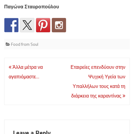
Παγώνα Σταυροπούλου
Food from Soul
Post
Άλλα μέτρα να
Εταιρείες επενδύουν στην
navigation
αγαπιόμαστε…
Ψυχική Υγεία των
Υπαλλήλων τους κατά τη
διάρκεια της καραντίνας
Leave a Reply