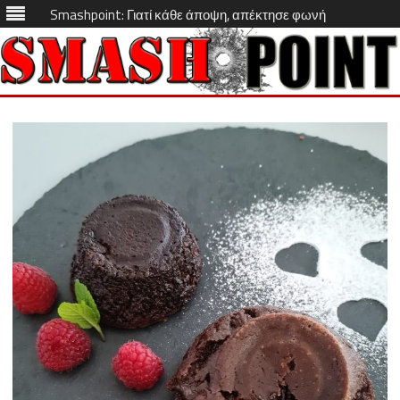
Smashpoint: Γιατί κάθε άποψη, απέκτησε φωνή
Skip
to
content