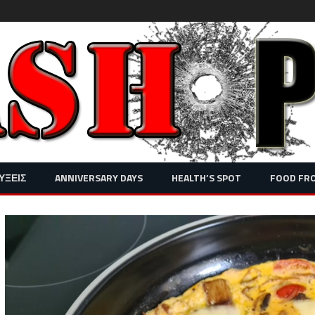
Skip
ΥΞΕΙΣ
ANNIVERSARY DAYS
HEALTH’S SPOT
FOOD FR
to
content