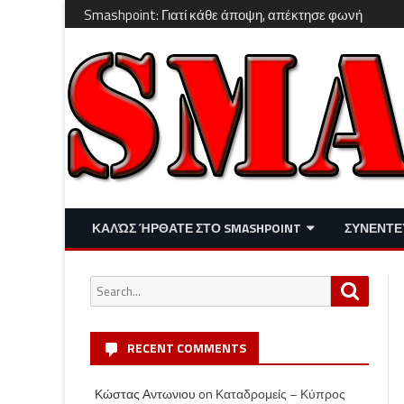
Smashpoint: Γιατί κάθε άποψη, απέκτησε φωνή
ΚΑΛΏΣ ΉΡΘΑΤΕ ΣΤΟ SMASHPOINT
ΣΥΝΕΝΤΕ
ΕΠΙΚΑΙΡΌΤΗΤΑ
ΑΠΌΨΕΙΣ
Search
Search
ΔΙΑΣΚΈΔΑΣΗ – LIFESTYLE
for:
RECENT COMMENTS
Κώστας Αντωνιου
on
Καταδρομείς – Κύπρος