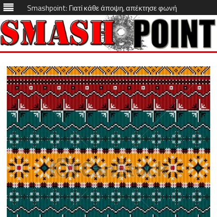
Smashpoint: Γιατί κάθε άποψη, απέκτησε φωνή
Skip
to
content