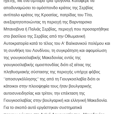
ηγέτης. Με ένα σμπάρο τρία τρυγόνια. Κατάφερε να
αποδυναμώσει το ομόσπονδο κράτος της Σερβίας
αντίπαλο κράτος της Κροατίας, πατρίδας του Τίτο,
ανεξαρτητοποιώντας τη περιοχή της Βαρνταρσκα
Μπανοβινα ή Παλιάς Σερβίας, περιοχή που προσαρτήθηκε
στο βασίλειο της Σερβίας από την Οθωμανική
Αυτοκρατορία κατά το τέλος του Α’ Βαλκανικού πολέμου και
τη συνθήκη του Λονδίνου, τη συγκράτηση και αφομοίωση
της γιουγκοσλαβικής Μακεδονίας εντός της
γιουγκοσλαβικής ομοσπονδίας διότι εξ αίτιας της
πληθυσμιακής σύστασης της περιοχής υπήρχε φόβος
‘’αποσυγκόλλησης’’ της από τη Γιουγκοσλαβία διότι οι
κάτοικοι στην πλειοψηφία τους ήταν βουλγαρικής
αυτοσυνειδησίας και τρίτον, την επέκταση της
Γιουγκοσλαβίας στην βουλγαρική και ελληνική Μακεδονία.
Για το σκοπό αυτό εργάστηκαν συστηματικά