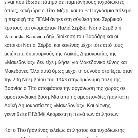
είναι που έδωσε πάτημα σε παμπόνηρους τυχοδιώκτες
όπως, καλή ώρα ο Τίτο. Μέχρι και το Β’ Παγκόσμιο πόλεμο
η περιοχή της ΠΓΔΜ άνηκε στη σύνθεση του Σερβικού
κράτους και ονομαζόταν Παλιά Σερβία, Νότια Σερβία ή
Vardarska Banovina δηλ. διοίκηση του Βαρδάρη και οι
κάτοικοι Νότιοι Σέρβοι και κανένας μέχρι τότε από τους
μετέπειτα δημιουργούς της Λαϊκής Δημοκρατίας της
«Μακεδονίας» δεν είχε μιλήσει για Μακεδονικό έθνος και
Μακεδόνες. Όλα αυτά όμως μέχρι τη σύνοδο στο Jajce, όταν
την 29η Νοεμβρίου του 1943 στην ομώνυμη πόλη της
Βοσνίας ο Τίτο αποφάσισε την οργάνωση της χώρας σε
ομοσπονδιακή βάση. Μία από τις ομοσπονδίες ήταν και η
Λαϊκή Δημοκρατία της «Μακεδονίας». Και αίφνης,
γεννηθείτε ΠΓΔ(Μ)! Ακόρεστη η πεινά των άπληστων.
Και ο Τίτο ήταν ένας τελείως άπληστος και τυχοδιώκτης