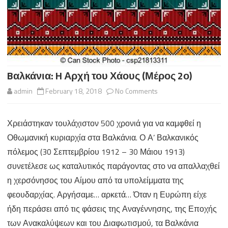
Bαλκάνια: H Αρχή του Χάους (Μέρος 2ο)
on
admin
February 18, 2018
No Comments
Bαλκάνια:
Χρειάστηκαν τουλάχιστον 500 χρονιά για να καμφθεί η
H
Οθωμανική κυριαρχία στα Βαλκάνια. Ο Α’ Βαλκανικός
Αρχή
πόλεμος (30 Σεπτεμβρίου 1912 – 30 Μάιου 1913)
του
συνετέλεσε ως καταλυτικός παράγοντας στο να απαλλαχθεί
η χερσόνησος του Αίμου από τα υπολείμματα της
Χάους
φεουδαρχίας. Αργήσαμε… αρκετά… Όταν η Ευρώπη είχε
(Μέρος
ήδη περάσει από τις φάσεις της Αναγέννησης, της Εποχής
2ο)
των Ανακαλύψεων και του Διαφωτισμού, τα Βαλκάνια