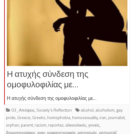
Η ατυχής σύνδεση της
ομοφυλοφιλίας με…
Η ατυχής σύνδεση της ομοφυλοφιλίας με…
03_Απόψεις
,
Society's Reflection
alcohol
,
alcoholism
,
gay
pride
,
Greece
,
Greeks
,
homophobia
,
homosexuality
,
iran
,
journalist
,
orphan
,
parent
,
racism
,
reportaz
,
αλκοολικός
,
γονείς
,
δημοσιογράφος
,
ιραν
,
ορφανοτροφείο
,
ρατσισμός
,
ρεπορτάζ