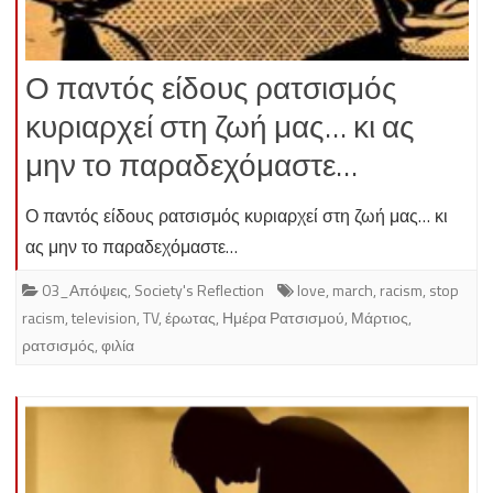
Ο παντός είδους ρατσισμός
κυριαρχεί στη ζωή μας… κι ας
μην το παραδεχόμαστε…
Ο παντός είδους ρατσισμός κυριαρχεί στη ζωή μας… κι
ας μην το παραδεχόμαστε…
03_Απόψεις
,
Society's Reflection
love
,
march
,
racism
,
stop
racism
,
television
,
TV
,
έρωτας
,
Ημέρα Ρατσισμού
,
Μάρτιος
,
ρατσισμός
,
φιλία