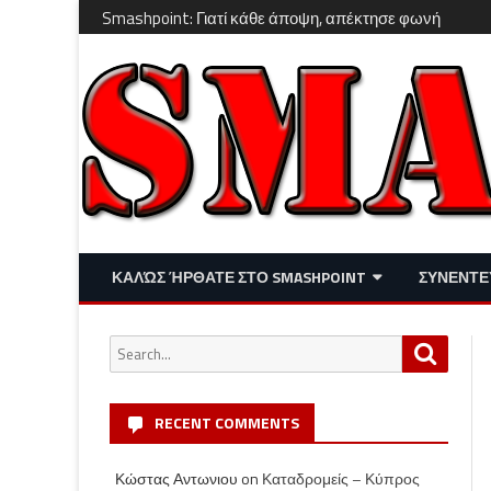
Smashpoint: Γιατί κάθε άποψη, απέκτησε φωνή
ΚΑΛΏΣ ΉΡΘΑΤΕ ΣΤΟ SMASHPOINT
ΣΥΝΕΝΤΕ
ΕΠΙΚΑΙΡΌΤΗΤΑ
ΑΠΌΨΕΙΣ
Search
Search
ΔΙΑΣΚΈΔΑΣΗ – LIFESTYLE
for:
RECENT COMMENTS
Κώστας Αντωνιου
on
Καταδρομείς – Κύπρος