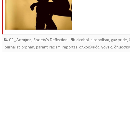
03_Απόψεις
,
Society's Reflection
alcohol
,
alcoholism
,
gay pride
,
journalist
,
orphan
,
parent
,
racism
,
reportaz
,
αλκοολικός
,
γονείς
,
δημοσιο