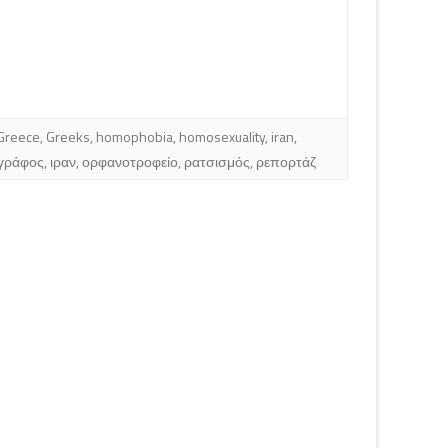
Greece
,
Greeks
,
homophobia
,
homosexuality
,
iran
,
γράφος
,
ιραν
,
ορφανοτροφείο
,
ρατσισμός
,
ρεπορτάζ