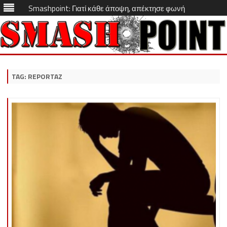
Smashpoint: Γιατί κάθε άποψη, απέκτησε φωνή
Skip
to
content
TAG:
REPORTAZ