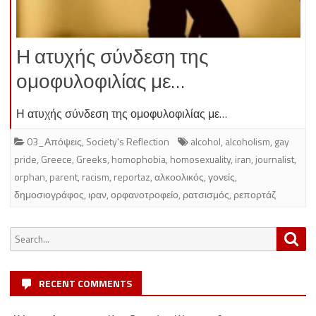
Η ατυχής σύνδεση της
ομοφυλοφιλίας με…
Η ατυχής σύνδεση της ομοφυλοφιλίας με…
03_Απόψεις
,
Society's Reflection
alcohol
,
alcoholism
,
gay
pride
,
Greece
,
Greeks
,
homophobia
,
homosexuality
,
iran
,
journalist
,
orphan
,
parent
,
racism
,
reportaz
,
αλκοολικός
,
γονείς
,
δημοσιογράφος
,
ιραν
,
ορφανοτροφείο
,
ρατσισμός
,
ρεπορτάζ
Search
Sea
for:
RECENT COMMENTS