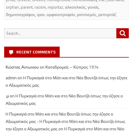
orphan
,
parent
,
racism
,
reportaz
,
αλκοολικός
,
γονείς
,
δημοσιογράφος
,
ιραν
,
ορφανοτροφείο
,
ρατσισμός
,
ρεπορτάζ
Search
Sea
for:
RECENT COMMENTS
Κώστας Αντωνιου
on
Καταδρομείς – Κύπρος 1974
admin
on
H Πυρκαγιά στο Μάτι και στο Νέο Βουτζά όπως την έζησε
ο Αξιωματικός μας
.μ
on
H Πυρκαγιά στο Μάτι και στο Νέο Βουτζά όπως την έζησε ο
Αξιωματικός μας
H Πυρκαγιά στο Μάτι και στο Νέο Βουτζά όπως την έζησε ο
Αξιωματικός μας - H Πυρκαγιά στο Μάτι και στο Νέο Βουτζά όπως
την έζησε ο Αξιωματικός μας
on
H Πυρκαγιά στο Μάτι και στο Νέο