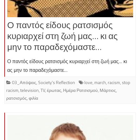
Ο παντός είδους ρατσισμός
κυριαρχεί στη ζωή μας… κι ας
μην το παραδεχόμαστε…
Ο παντός είδους ρατσισμός κυριαρχεί στη ζωή μας… κι
ας μην το παραδεχόμαστε…
03_Απόψεις
,
Society's Reflection
love
,
march
,
racism
,
stop
racism
,
television
,
TV
,
έρωτας
,
Ημέρα Ρατσισμού
,
Μάρτιος
,
ρατσισμός
,
φιλία