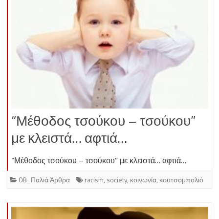
“Μέθοδος τσούκου – τσούκου”
με κλειστά… αφτιά…
“Μέθοδος τσούκου – τσούκου” με κλειστά… αφτιά…
08_Παλιά Άρθρα
racism
,
society
,
κοινωνία
,
κουτσομπολιό