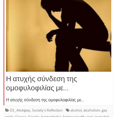
Η ατυχής σύνδεση της
ομοφυλοφιλίας με…
Η ατυχής σύνδεση της ομοφυλοφιλίας με…
03_Απόψεις
,
Society's Reflection
alcohol
,
alcoholism
,
gay
pride
,
Greece
,
Greeks
,
homophobia
,
homosexuality
,
iran
,
journalist
,