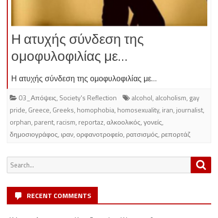
Η ατυχής σύνδεση της
ομοφυλοφιλίας με…
Η ατυχής σύνδεση της ομοφυλοφιλίας με…
03_Απόψεις
,
Society's Reflection
alcohol
,
alcoholism
,
gay
pride
,
Greece
,
Greeks
,
homophobia
,
homosexuality
,
iran
,
journalist
,
orphan
,
parent
,
racism
,
reportaz
,
αλκοολικός
,
γονείς
,
δημοσιογράφος
,
ιραν
,
ορφανοτροφείο
,
ρατσισμός
,
ρεπορτάζ
Search
Sea
for:
RECENT COMMENTS