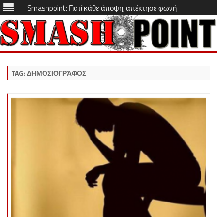
Smashpoint: Γιατί κάθε άποψη, απέκτησε φωνή
Skip
to
content
TAG:
ΔΗΜΟΣΙΟΓΡΆΦΟΣ