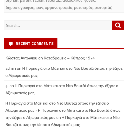
orphan
,
parent
,
racism
,
reportaz
,
αλκοολικός
,
γονείς
,
δημοσιογράφος
,
ιραν
,
ορφανοτροφείο
,
ρατσισμός
,
ρεπορτάζ
Search
Sea
for:
RECENT COMMENTS
Κώστας Αντωνιου
on
Καταδρομείς – Κύπρος 1974
admin
on
H Πυρκαγιά στο Μάτι και στο Νέο Βουτζά όπως την έζησε
ο Αξιωματικός μας
.μ
on
H Πυρκαγιά στο Μάτι και στο Νέο Βουτζά όπως την έζησε ο
Αξιωματικός μας
H Πυρκαγιά στο Μάτι και στο Νέο Βουτζά όπως την έζησε ο
Αξιωματικός μας - H Πυρκαγιά στο Μάτι και στο Νέο Βουτζά όπως
την έζησε ο Αξιωματικός μας
on
H Πυρκαγιά στο Μάτι και στο Νέο
Βουτζά όπως την έζησε ο Αξιωματικός μας