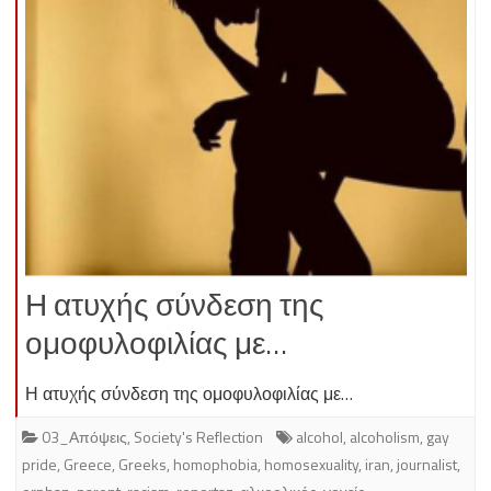
Η ατυχής σύνδεση της
ομοφυλοφιλίας με…
Η ατυχής σύνδεση της ομοφυλοφιλίας με…
03_Απόψεις
,
Society's Reflection
alcohol
,
alcoholism
,
gay
pride
,
Greece
,
Greeks
,
homophobia
,
homosexuality
,
iran
,
journalist
,