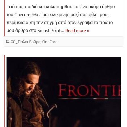
Γειά σας παιδιά και καλωσήρθατε σε ένα ακόμα άρθρο
του Cinecore. Θα είμαι ειλικρινής μαζί σας φίλοι μου…
περίμενα αυτή την στιγμή από όταν έγραψα το πρώτο
μου άρθρο στο SmashPoint…
Read more »
08_Παλιά Άρθρα
,
CineCore