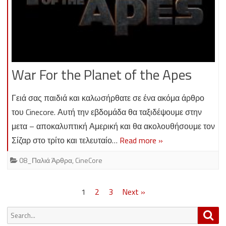
War For the Planet of the Apes
Γειά σας παιδιά και καλωσήρθατε σε ένα ακόμα άρθρο
του Cinecore. Αυτή την εβδομάδα θα ταξιδέψουμε στην
μετα – αποκαλυπτική Αμερική και θα ακολουθήσουμε τον
Σίζαρ στο τρίτο και τελευταίο…
Read more »
08_Παλιά Άρθρα
,
CineCore
Posts
1
2
3
Next »
pagination
Search
Sea
for: