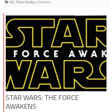
08_Παλιά Άρθρα
,
CineCore
STAR WARS: THE FORCE
AWAKENS