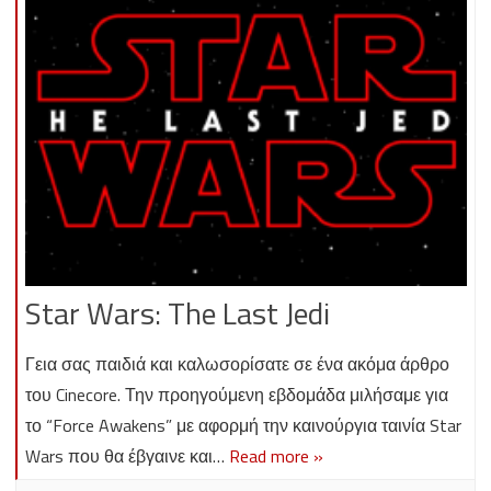
Star Wars: The Last Jedi
Γεια σας παιδιά και καλωσορίσατε σε ένα ακόμα άρθρο
του Cinecore. Την προηγούμενη εβδομάδα μιλήσαμε για
το “Force Awakens” με αφορμή την καινούργια ταινία Star
Wars που θα έβγαινε και…
Read more »