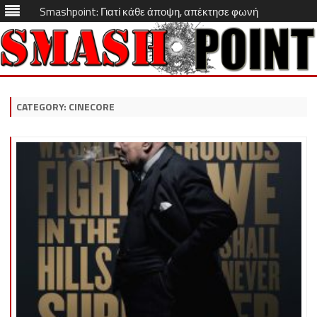
Smashpoint: Γιατί κάθε άποψη, απέκτησε φωνή
Skip
to
content
CATEGORY:
CINECORE