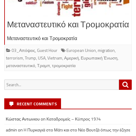
Μεταναστευτικό και Τρομοκρατία
Μεταναστευτικό και Τρομοκρατία
03_Απόψεις
,
Guest Hour
European Union
,
migration
,
terrorism
,
Trump
,
USA
,
Vietnam
,
Αμερική
,
Ευρωπαική Ένωση
,
μεταναστευτικό
,
Τραμπ
,
τρομοκρατία
Search
Sea
for:
RECENT COMMENTS
Κώστας Αντωνιου
on
Καταδρομείς – Κύπρος 1974
admin
on
H Πυρκαγιά στο Μάτι και στο Νέο Βουτζά όπως την έζησε