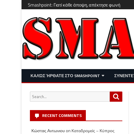
Smashpoint: Γιατί κάθε άποψη, απέκτησε φωνή
ΚΑΛΏΣ ΉΡΘΑΤΕ ΣΤΟ SMASHPOINT
ΣΥΝΕΝΤΕ
ΕΠΙΚΑΙΡΌΤΗΤΑ
ΑΠΌΨΕΙΣ
Search
Search
ΔΙΑΣΚΈΔΑΣΗ – LIFESTYLE
for:
RECENT COMMENTS
Κώστας Αντωνιου
on
Καταδρομείς – Κύπρος