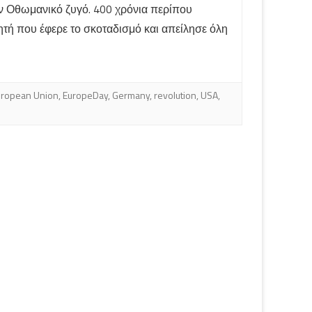
ν Οθωμανικό ζυγό. 400 χρόνια περίπου
ητή που έφερε το σκοταδισμό και απείλησε όλη
uropean Union
,
EuropeDay
,
Germany
,
revolution
,
USA
,