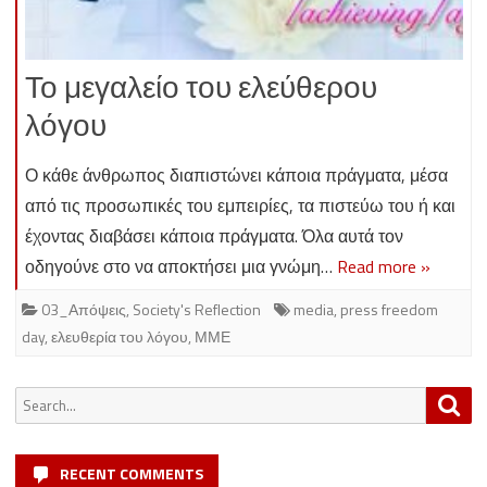
Το μεγαλείο του ελεύθερου
λόγου
Ο κάθε άνθρωπος διαπιστώνει κάποια πράγματα, μέσα
από τις προσωπικές του εμπειρίες, τα πιστεύω του ή και
έχοντας διαβάσει κάποια πράγματα. Όλα αυτά τον
οδηγούνε στο να αποκτήσει μια γνώμη…
Read more »
03_Απόψεις
,
Society's Reflection
media
,
press freedom
day
,
ελευθερία του λόγου
,
ΜΜΕ
Search
Sea
for:
RECENT COMMENTS