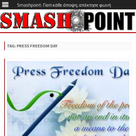
Smashpoint: Γιατί κάθε άποψη, απέκτησε φωνή
Skip
to
content
TAG:
PRESS FREEDOM DAY