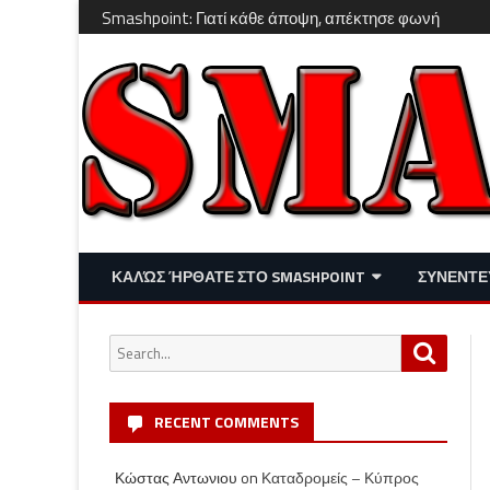
Smashpoint: Γιατί κάθε άποψη, απέκτησε φωνή
ΚΑΛΏΣ ΉΡΘΑΤΕ ΣΤΟ SMASHPOINT
ΣΥΝΕΝΤΕ
ΕΠΙΚΑΙΡΌΤΗΤΑ
ΑΠΌΨΕΙΣ
Search
Search
ΔΙΑΣΚΈΔΑΣΗ – LIFESTYLE
for:
RECENT COMMENTS
Κώστας Αντωνιου
on
Καταδρομείς – Κύπρος