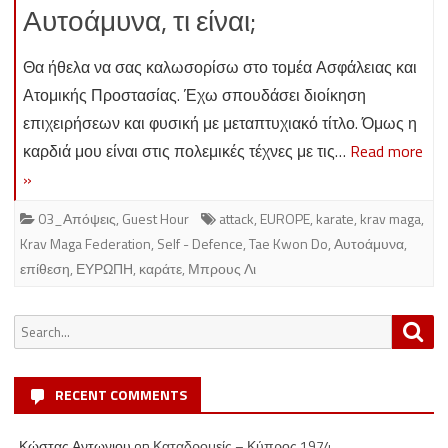
Αυτοάμυνα, τι είναι;
Θα ήθελα να σας καλωσορίσω στο τομέα Ασφάλειας και
Ατομικής Προστασίας. Έχω σπουδάσει διοίκηση
επιχειρήσεων και φυσική με μεταπτυχιακό τίτλο. Όμως η
καρδιά μου είναι στις πολεμικές τέχνες με τις…
Read more
»
03_Απόψεις
,
Guest Hour
attack
,
EUROPE
,
karate
,
krav maga
,
Krav Maga Federation
,
Self - Defence
,
Tae Kwon Do
,
Αυτοάμυνα
,
επίθεση
,
ΕΥΡΩΠΗ
,
καράτε
,
Μπρους Λι
Search
Sea
for:
RECENT COMMENTS
Κώστας Αντωνιου
on
Καταδρομείς – Κύπρος 1974