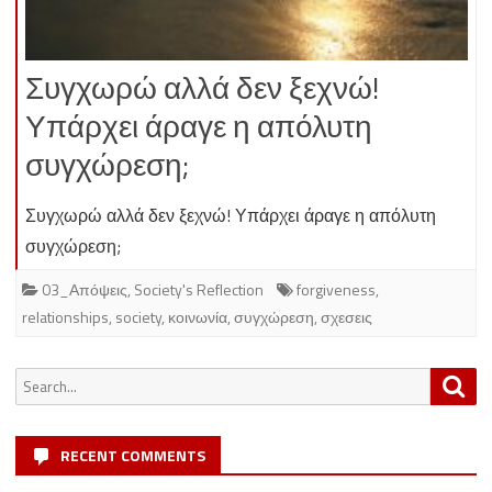
Συγχωρώ αλλά δεν ξεχνώ!
Υπάρχει άραγε η απόλυτη
συγχώρεση;
Συγχωρώ αλλά δεν ξεχνώ! Υπάρχει άραγε η απόλυτη
συγχώρεση;
03_Απόψεις
,
Society's Reflection
forgiveness
,
relationships
,
society
,
κοινωνία
,
συγχώρεση
,
σχεσεις
Search
Sea
for:
RECENT COMMENTS