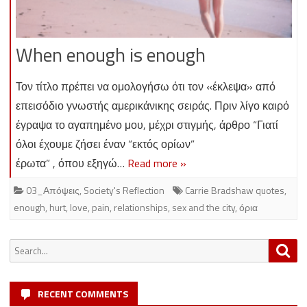
When enough is enough
Τον τίτλο πρέπει να ομολογήσω ότι τον «έκλεψα» από
επεισόδιο γνωστής αμερικάνικης σειράς. Πριν λίγο καιρό
έγραψα το αγαπημένο μου, μέχρι στιγμής, άρθρο “Γιατί
όλοι έχουμε ζήσει έναν “εκτός ορίων”
έρωτα” , όπου εξηγώ…
Read more »
03_Απόψεις
,
Society's Reflection
Carrie Bradshaw quotes
,
enough
,
hurt
,
love
,
pain
,
relationships
,
sex and the city
,
όρια
Search
Sea
for:
RECENT COMMENTS