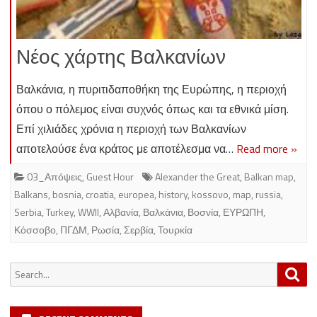
Νέος χάρτης Βαλκανίων
Βαλκάνια, η πυριτιδαποθήκη της Ευρώπης, η περιοχή
όπου ο πόλεμος είναι συχνός όπως και τα εθνικά μίση.
Επί χιλιάδες χρόνια η περιοχή των Βαλκανίων
αποτελούσε ένα κράτος με αποτέλεσμα να…
Read more »
03_Απόψεις
,
Guest Hour
Alexander the Great
,
Balkan map
,
Balkans
,
bosnia
,
croatia
,
europea
,
history
,
kossovo
,
map
,
russia
,
Serbia
,
Turkey
,
WWII
,
Αλβανία
,
Βαλκάνια
,
Βοσνία
,
ΕΥΡΩΠΗ
,
Κόσσοβο
,
ΠΓΔΜ
,
Ρωσία
,
Σερβία
,
Τουρκία
Search
Sea
for: