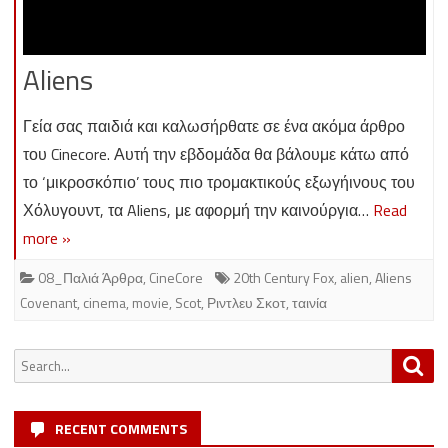
Aliens
Γεία σας παιδιά και καλωσήρθατε σε ένα ακόμα άρθρο
του Cinecore. Αυτή την εβδομάδα θα βάλουμε κάτω από
το ‘μικροσκόπιο’ τους πιο τρομακτικούς εξωγήινους του
Χόλυγουντ, τα Aliens, με αφορμή την καινούργια…
Read
more »
08_Παλιά Άρθρα
,
CineCore
20th Century Fox
,
alien
,
Aliens
Covenant
,
cinema
,
movie
,
Scot
,
Ριντλευ Σκοτ
,
ταινία
Search
Sea
for:
RECENT COMMENTS