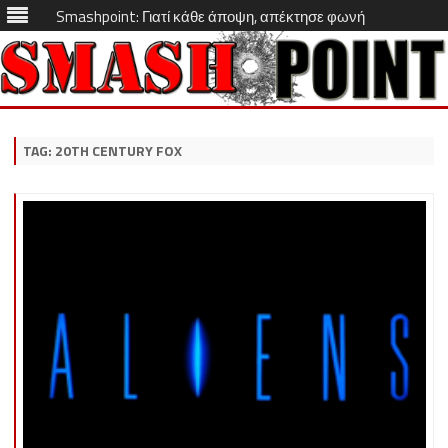
Smashpoint: Γιατί κάθε άποψη, απέκτησε φωνή
Skip
to
content
TAG:
20TH CENTURY FOX