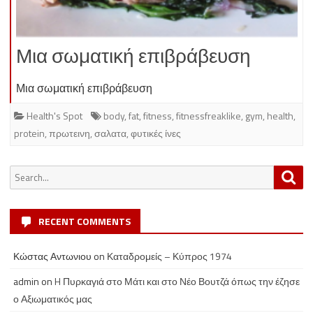
Μια σωματική επιβράβευση
Μια σωματική επιβράβευση
Health's Spot
body
,
fat
,
fitness
,
fitnessfreaklike
,
gym
,
health
,
protein
,
πρωτεινη
,
σαλατα
,
φυτικές ίνες
Search
Sea
for:
RECENT COMMENTS
Κώστας Αντωνιου
on
Καταδρομείς – Κύπρος 1974
admin
on
H Πυρκαγιά στο Μάτι και στο Νέο Βουτζά όπως την έζησε
ο Αξιωματικός μας